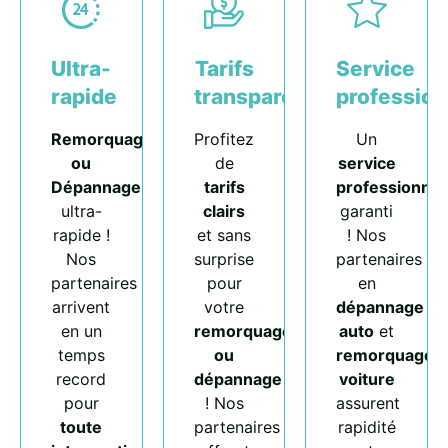
Ultra-
Tarifs
Service
rapide
transparents
profession
Remorquage
Profitez
Un
ou
de
service
Dépannage
tarifs
professionnel
ultra-
clairs
garanti
rapide !
et sans
! Nos
Nos
surprise
partenaires
partenaires
pour
en
arrivent
votre
dépannage
en un
remorquage
auto
et
temps
ou
remorquage
record
dépannage
voiture
pour
! Nos
assurent
toute
partenaires
rapidité