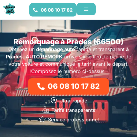
06 08 10 17 82
Remorquage à Prades (66500)
Obtenez un
dépannage auto
rapide et transparent
à
Prades
.
AUTO REMORK
arrive sur le lieu de panne de
votre voiture et communique le tarif avant le départ.
Composez le numéro ci-dessus.
06 08 10 17 82
Ultra-rapide
Tarifs transparents
Service professionnel