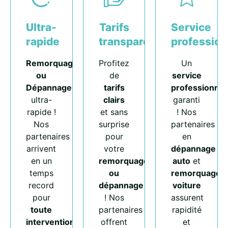
Ultra-
Tarifs
Service
rapide
transparents
profession
Remorquage
Profitez
Un
ou
de
service
Dépannage
tarifs
professionnel
ultra-
clairs
garanti
rapide !
et sans
! Nos
Nos
surprise
partenaires
partenaires
pour
en
arrivent
votre
dépannage
en un
remorquage
auto
et
temps
ou
remorquage
record
dépannage
voiture
pour
! Nos
assurent
toute
partenaires
rapidité
intervention
.
offrent
et