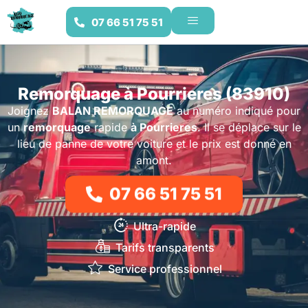
07 66 51 75 51
Remorquage à Pourrieres (83910)
Joignez
BALAN REMORQUAGE
au numéro indiqué pour
un
remorquage
rapide
à Pourrieres
. Il se déplace sur le
lieu de panne de votre voiture et le prix est donné en
amont.
07 66 51 75 51
Ultra-rapide
Tarifs transparents
Service professionnel