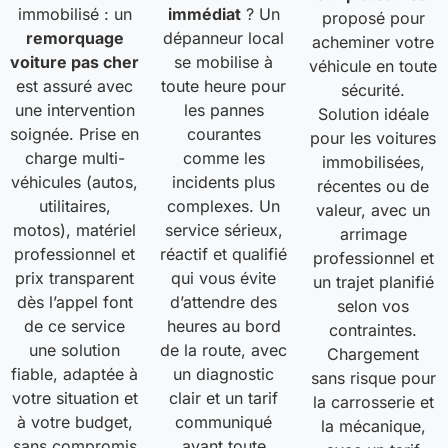
immobilisé : un
immédiat
? Un
proposé pour
remorquage
dépanneur local
acheminer votre
voiture pas cher
se mobilise à
véhicule en toute
est assuré avec
toute heure pour
sécurité.
une intervention
les pannes
Solution idéale
soignée. Prise en
courantes
pour les voitures
charge multi-
comme les
immobilisées,
véhicules (autos,
incidents plus
récentes ou de
utilitaires,
complexes. Un
valeur, avec un
motos), matériel
service sérieux,
arrimage
professionnel et
réactif et qualifié
professionnel et
prix transparent
qui vous évite
un trajet planifié
dès l’appel font
d’attendre des
selon vos
de ce service
heures au bord
contraintes.
une solution
de la route, avec
Chargement
fiable, adaptée à
un diagnostic
sans risque pour
votre situation et
clair et un tarif
la carrosserie et
à votre budget,
communiqué
la mécanique,
sans compromis
avant toute