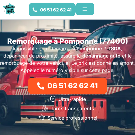
06 51 62 62 41
Remorquage à Pomponne (77400)
Impossible de redémarrer
à Pomponne
?
TSDA
,
dépanneur de proximité, assure le
dépannage auto
et le
remorquage de votre véhicule. Le prix est donné en amont.
Appelez le numéro visible sur cette page.
06 51 62 62 41
Ultra-rapide
Tarifs transparents
Service professionnel