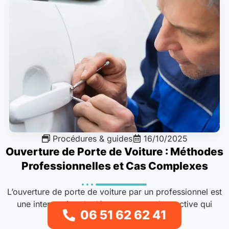
Procédures & guides
16/10/2025
Ouverture de Porte de Voiture : Méthodes
Professionnelles et Cas Complexes
L’ouverture de porte de voiture par un professionnel est
une intervention de dépannage non destructive qui
06 51 62 62 41
consiste à accéder à..