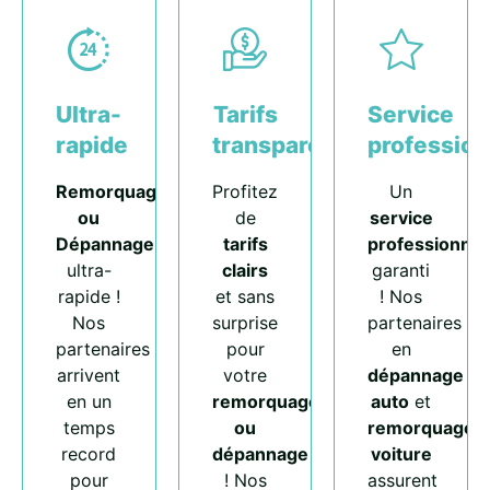
Ultra-
Tarifs
Service
rapide
transparents
profession
Remorquage
Profitez
Un
ou
de
service
Dépannage
tarifs
professionnel
ultra-
clairs
garanti
rapide !
et sans
! Nos
Nos
surprise
partenaires
partenaires
pour
en
arrivent
votre
dépannage
en un
remorquage
auto
et
temps
ou
remorquage
record
dépannage
voiture
pour
! Nos
assurent