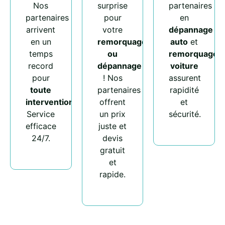
Nos
surprise
partenaires
partenaires
pour
en
arrivent
votre
dépannage
en un
remorquage
auto
et
temps
ou
remorquage
record
dépannage
voiture
pour
! Nos
assurent
toute
partenaires
rapidité
intervention
.
offrent
et
Service
un prix
sécurité.
efficace
juste et
24/7.
devis
gratuit
et
rapide.