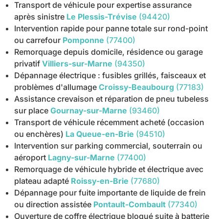
Transport de véhicule pour expertise assurance
après sinistre
Le Plessis-Trévise
(94420)
Intervention rapide pour panne totale sur rond-point
ou carrefour
Pomponne
(77400)
Remorquage depuis domicile, résidence ou garage
privatif
Villiers-sur-Marne
(94350)
Dépannage électrique : fusibles grillés, faisceaux et
problèmes d'allumage
Croissy-Beaubourg
(77183)
Assistance crevaison et réparation de pneu tubeless
sur place
Gournay-sur-Marne
(93460)
Transport de véhicule récemment acheté (occasion
ou enchères)
La Queue-en-Brie
(94510)
Intervention sur parking commercial, souterrain ou
aéroport
Lagny-sur-Marne
(77400)
Remorquage de véhicule hybride et électrique avec
plateau adapté
Roissy-en-Brie
(77680)
Dépannage pour fuite importante de liquide de frein
ou direction assistée
Pontault-Combault
(77340)
Ouverture de coffre électrique bloqué suite à batterie