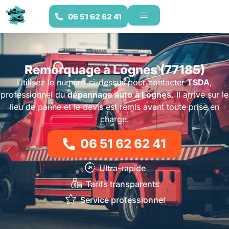
06 51 62 62 41
Remorquage à Lognes (77185)
Utilisez le numéro ci-dessus pour contacter
TSDA
,
professionnel du
dépannage auto
à Lognes
. Il arrive sur le
lieu de panne et le devis est remis avant toute prise en
charge.
06 51 62 62 41
Ultra-rapide
Tarifs transparents
Service professionnel