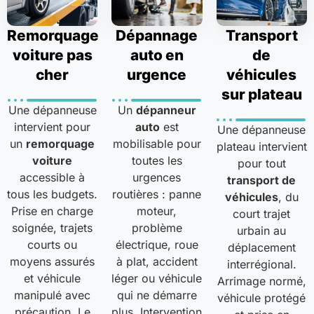
Remorquage
Dépannage
Transport
voiture pas
auto en
de
cher
urgence
véhicules
sur plateau
Une dépanneuse
Un
dépanneur
intervient pour
auto
est
Une dépanneuse
un
remorquage
mobilisable pour
plateau intervient
voiture
toutes les
pour tout
accessible à
urgences
transport de
tous les budgets.
routières : panne
véhicules
, du
Prise en charge
moteur,
court trajet
soignée, trajets
problème
urbain au
courts ou
électrique, roue
déplacement
moyens assurés
à plat, accident
interrégional.
et véhicule
léger ou véhicule
Arrimage normé,
manipulé avec
qui ne démarre
véhicule protégé
précaution. Le
plus. Intervention