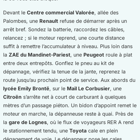
Devant le
Centre commercial Valorée
, allée des
Palombes, une
Renault
refuse de démarrer après un
arrêt bref. Sondez la batterie, raccordez les câbles,
relancez ; si le moteur reprend, une courte distance
suffit à remettre l’accumulateur à niveau. Plus loin dans
la
ZAE du Mandinet-Pariest
, une
Peugeot
roule à plat
entre deux entrepôts. Gonflez le pneu au kit de
dépannage, vérifiez la tenue de la jante, reprenez la
route jusqu’au prochain point de service. Aux abords du
lycée Emily Brontë
, sur le
Mail Le Corbusier
, une
Citroën
s’arrête net à court de carburant à quelques
mètres d’un passage piéton. Un bidon d’appoint remet le
moteur en marche, la dépanneuse reste à quai. Près de
la
gare de Lognes
, où le flux de voyageurs RER A rend
le stationnement tendu, une
Toyota
cale en plein
dégagement de voie. Le dépanneur pose les cales,