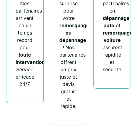
Nos
surprise
partenaires
partenaires
pour
en
arrivent
votre
dépannage
en un
remorquage
auto
et
temps
ou
remorquage
record
dépannage
voiture
pour
! Nos
assurent
toute
partenaires
rapidité
intervention
.
offrent
et
Service
un prix
sécurité.
efficace
juste et
24/7.
devis
gratuit
et
rapide.