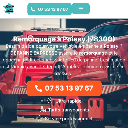
07 53 13 97 67
Remorquage à Poissy (78300)
Besoin d’aide pour votre véhicule en panne
à Poissy
?
DEPANNE EXPRESSE
assure le
remorquage
et le
dépannage directement sur le lieu de panne. L’estimation
est fournie avant le départ. Appelez le numéro visible ci-
dessus.
07 53 13 97 67
Ultra-rapide
Tarifs transparents
Service professionnel