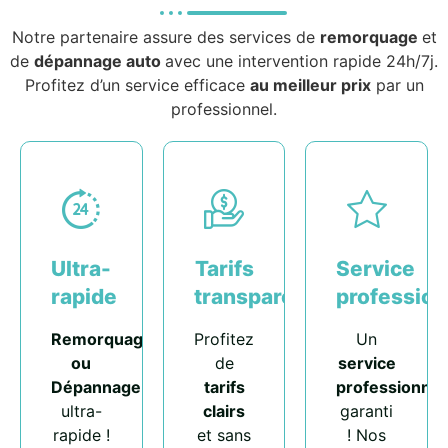
Notre partenaire assure des services de
remorquage
et
de
dépannage auto
avec une intervention rapide 24h/7j.
Profitez d’un service efficace
au meilleur prix
par un
professionnel.
Ultra-
Tarifs
Service
rapide
transparents
profession
Remorquage
Profitez
Un
ou
de
service
Dépannage
tarifs
professionnel
ultra-
clairs
garanti
rapide !
et sans
! Nos