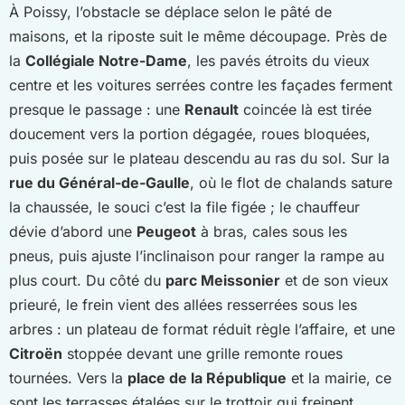
À Poissy, l’obstacle se déplace selon le pâté de
maisons, et la riposte suit le même découpage. Près de
la
Collégiale Notre-Dame
, les pavés étroits du vieux
centre et les voitures serrées contre les façades ferment
presque le passage : une
Renault
coincée là est tirée
doucement vers la portion dégagée, roues bloquées,
puis posée sur le plateau descendu au ras du sol. Sur la
rue du Général-de-Gaulle
, où le flot de chalands sature
la chaussée, le souci c’est la file figée ; le chauffeur
dévie d’abord une
Peugeot
à bras, cales sous les
pneus, puis ajuste l’inclinaison pour ranger la rampe au
plus court. Du côté du
parc Meissonier
et de son vieux
prieuré, le frein vient des allées resserrées sous les
arbres : un plateau de format réduit règle l’affaire, et une
Citroën
stoppée devant une grille remonte roues
tournées. Vers la
place de la République
et la mairie, ce
sont les terrasses étalées sur le trottoir qui freinent