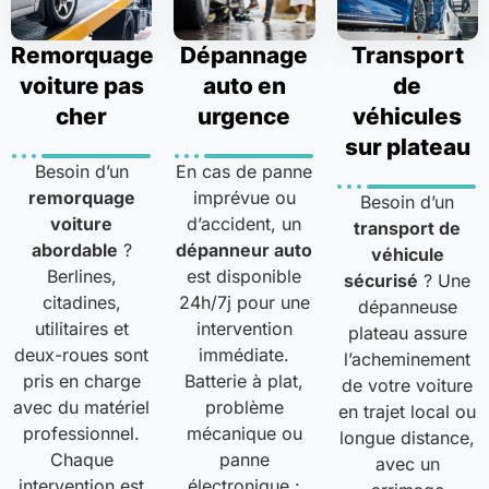
Remorquage
Dépannage
Transport
voiture pas
auto en
de
cher
urgence
véhicules
sur plateau
Besoin d’un
En cas de panne
remorquage
imprévue ou
Besoin d’un
voiture
d’accident, un
transport de
abordable
?
dépanneur auto
véhicule
Berlines,
est disponible
sécurisé
? Une
citadines,
24h/7j pour une
dépanneuse
utilitaires et
intervention
plateau assure
deux-roues sont
immédiate.
l’acheminement
pris en charge
Batterie à plat,
de votre voiture
avec du matériel
problème
en trajet local ou
professionnel.
mécanique ou
longue distance,
Chaque
panne
avec un
intervention est
électronique :