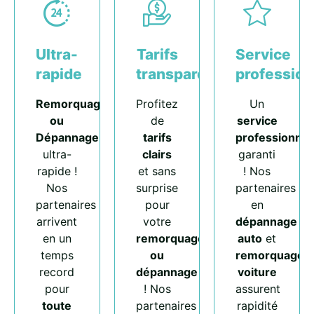
Ultra-
Tarifs
Service
rapide
transparents
profession
Remorquage
Profitez
Un
ou
de
service
Dépannage
tarifs
professionnel
ultra-
clairs
garanti
rapide !
et sans
! Nos
Nos
surprise
partenaires
partenaires
pour
en
arrivent
votre
dépannage
en un
remorquage
auto
et
temps
ou
remorquage
record
dépannage
voiture
pour
! Nos
assurent
toute
partenaires
rapidité