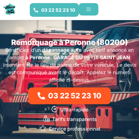
03 22 52 23 10
Remorquage à Peronne (80200)
Bénéficiez d’un
dépannage auto
avec tarif annoncé en
amont
à Peronne
.
GARAGE DU PETIT SAINT JEAN
intervient sur le lieu de panne de votre véhicule. Le devis
est communiqué avant le départ. Appelez le numéro
affiché ci-dessus.
03 22 52 23 10
Ultra-rapide
Tarifs transparents
Service professionnel