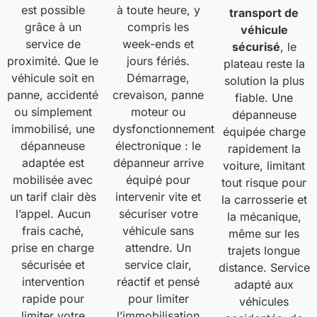
est possible
à toute heure, y
transport de
grâce à un
compris les
véhicule
service de
week-ends et
sécurisé
, le
proximité. Que le
jours fériés.
plateau reste la
véhicule soit en
Démarrage,
solution la plus
panne, accidenté
crevaison, panne
fiable. Une
ou simplement
moteur ou
dépanneuse
immobilisé, une
dysfonctionnement
équipée charge
dépanneuse
électronique : le
rapidement la
adaptée est
dépanneur arrive
voiture, limitant
mobilisée avec
équipé pour
tout risque pour
un tarif clair dès
intervenir vite et
la carrosserie et
l’appel. Aucun
sécuriser votre
la mécanique,
frais caché,
véhicule sans
même sur les
prise en charge
attendre. Un
trajets longue
sécurisée et
service clair,
distance. Service
intervention
réactif et pensé
adapté aux
rapide pour
pour limiter
véhicules
limiter votre
l’immobilisation