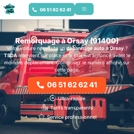
06 51 62 62 41
Remorquage à Orsay (91400)
Votre voiture nécessite un
dépannage auto
à Orsay
?
TSDA
intervient sur place et le prix est annoncé avant le
moindre déplacement. Composez le numéro affiché sur
cette page.
06 51 62 62 41
Ultra-rapide
Tarifs transparents
Service professionnel