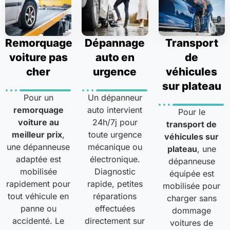
Remorquage
Dépannage
Transport
voiture pas
auto en
de
cher
urgence
véhicules
sur plateau
Pour un
Un dépanneur
remorquage
auto intervient
Pour le
voiture au
24h/7j pour
transport de
meilleur prix
,
toute urgence
véhicules sur
une dépanneuse
mécanique ou
plateau
, une
adaptée est
électronique.
dépanneuse
mobilisée
Diagnostic
équipée est
rapidement pour
rapide, petites
mobilisée pour
tout véhicule en
réparations
charger sans
panne ou
effectuées
dommage
accidenté. Le
directement sur
voitures de