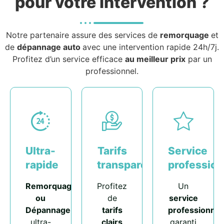
pour votre intervention ?
Notre partenaire assure des services de
remorquage
et
de
dépannage auto
avec une intervention rapide 24h/7j.
Profitez d’un service efficace
au meilleur prix
par un
professionnel.
Ultra-
Tarifs
Service
rapide
transparents
profession
Remorquage
Profitez
Un
ou
de
service
Dépannage
tarifs
professionnel
ultra-
clairs
garanti