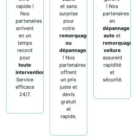
rapide !
et sans
! Nos
Nos
surprise
partenaires
partenaires
pour
en
arrivent
votre
dépannage
en un
remorquage
auto
et
temps
ou
remorquage
record
dépannage
voiture
pour
! Nos
assurent
toute
partenaires
rapidité
intervention
.
offrent
et
Service
un prix
sécurité.
efficace
juste et
24/7.
devis
gratuit
et
rapide.