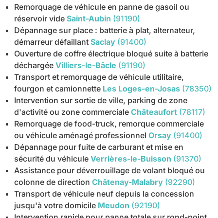
Remorquage de véhicule en panne de gasoil ou
réservoir vide
Saint-Aubin
(91190)
Dépannage sur place : batterie à plat, alternateur,
démarreur défaillant
Saclay
(91400)
Ouverture de coffre électrique bloqué suite à batterie
déchargée
Villiers-le-Bâcle
(91190)
Transport et remorquage de véhicule utilitaire,
fourgon et camionnette
Les Loges-en-Josas
(78350)
Intervention sur sortie de ville, parking de zone
d'activité ou zone commerciale
Châteaufort
(78117)
Remorquage de food-truck, remorque commerciale
ou véhicule aménagé professionnel
Orsay
(91400)
Dépannage pour fuite de carburant et mise en
sécurité du véhicule
Verrières-le-Buisson
(91370)
Assistance pour déverrouillage de volant bloqué ou
colonne de direction
Châtenay-Malabry
(92290)
Transport de véhicule neuf depuis la concession
jusqu'à votre domicile
Meudon
(92190)
Intervention rapide pour panne totale sur rond-point