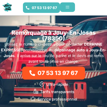
07 53 13 97 67
Remorquage à Jouy-En-Josas
(78350)
Utilisez le numéro ci-dessus pour contacter
DEPANNE
EXPRESSE
, professionnel du
dépannage auto
à Jouy-En-
Josas
. Il arrive sur le lieu de panne et le devis est remis
avant toute prise en charge.
07 53 13 97 67
Ultra-rapide
Tarifs transparents
Service professionnel