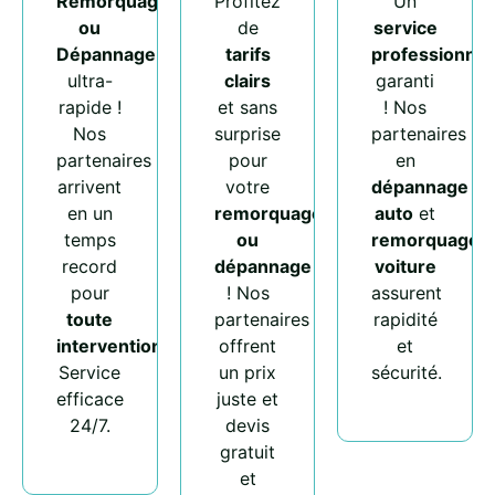
Remorquage
Profitez
Un
ou
de
service
Dépannage
tarifs
professionnel
ultra-
clairs
garanti
rapide !
et sans
! Nos
Nos
surprise
partenaires
partenaires
pour
en
arrivent
votre
dépannage
en un
remorquage
auto
et
temps
ou
remorquage
record
dépannage
voiture
pour
! Nos
assurent
toute
partenaires
rapidité
intervention
.
offrent
et
Service
un prix
sécurité.
efficace
juste et
24/7.
devis
gratuit
et