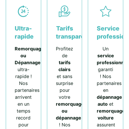
Ultra-
Tarifs
Service
rapide
transparents
profession
Remorquage
Profitez
Un
ou
de
service
Dépannage
tarifs
professionnel
ultra-
clairs
garanti
rapide !
et sans
! Nos
Nos
surprise
partenaires
partenaires
pour
en
arrivent
votre
dépannage
en un
remorquage
auto
et
temps
ou
remorquage
record
dépannage
voiture
pour
! Nos
assurent