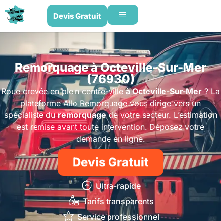
Devis Gratuit
Remorquage à Octeville-Sur-Mer
(76930)
Roue crevée en plein centre-ville
à Octeville-Sur-Mer
? La
plateforme Allo Remorquage vous dirige vers un
spécialiste du
remorquage
de votre secteur. L’estimation
est remise avant toute intervention. Déposez votre
demande en ligne.
Devis Gratuit
Ultra-rapide
Tarifs transparents
Service professionnel