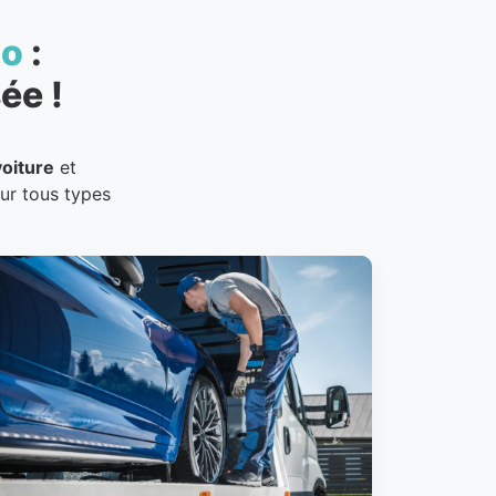
to
:
ée !
oiture
et
our tous types