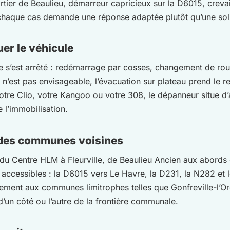
artier de Beaulieu, démarreur capricieux sur la D6015, cre
 chaque cas demande une réponse adaptée plutôt qu’une solu
er le véhicule
ule s’est arrêté : redémarrage par cosses, changement de ro
n’est pas envisageable, l’évacuation sur plateau prend le rel
votre Clio, votre Kangoo ou votre 308, le dépanneur situe d
 l’immobilisation.
t des communes voisines
 du Centre HLM à Fleurville, de Beaulieu Ancien aux abords d
t accessibles : la D6015 vers Le Havre, la D231, la N282 et l
lement aux communes limitrophes telles que Gonfreville-l’Orc
’un côté ou l’autre de la frontière communale.