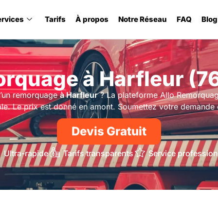
ervices
Tarifs
À propos
Notre Réseau
FAQ
Blog
rquage à Harfleur (7
’un remorquage
à Harfleur
? La plateforme Allo Remorquage
ble. Le prix est donné en amont. Soumettez votre demande e
Devis Gratuit
Ultra-rapide
Tarifs transparents
Service profession