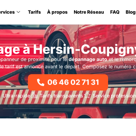
ervices
Tarifs
À propos
Notre Réseau
FAQ
Blog
ge à Hersin-Coupign
épanneur de proximité pour le
dépannage auto
et le remo
 le tarif est annoncé avant le départ. Composez le numéro c
06 46 02 71 31
Ultra-rapide
Tarifs transparents
Service profession