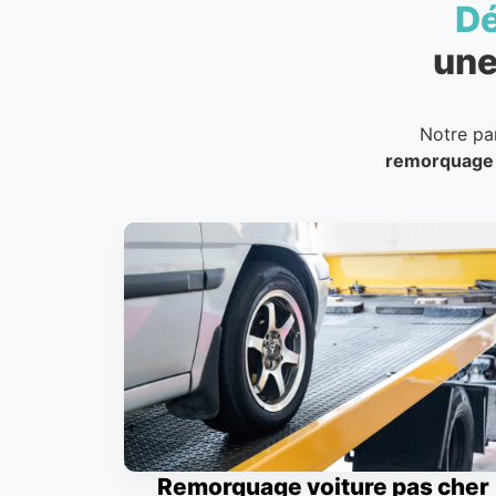
D
une
Notre pa
remorquage
Remorquage voiture pas cher