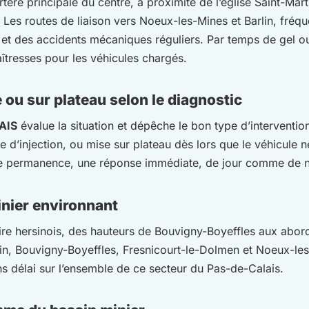
tère principale du centre, à proximité de l’église Saint-Mart
Les routes de liaison vers Noeux-les-Mines et Barlin, fréqu
s et des accidents mécaniques réguliers. Par temps de gel ou
îtresses pour les véhicules chargés.
e ou sur plateau selon le diagnostic
AIS
évalue la situation et dépêche le bon type d’interventi
 d’injection, ou mise sur plateau dès lors que le véhicule n
de permanence, une réponse immédiate, de jour comme de n
inier environnant
toire hersinois, des hauteurs de Bouvigny-Boyeffles aux a
lin, Bouvigny-Boyeffles, Fresnicourt-le-Dolmen et Noeux-le
ns délai sur l’ensemble de ce secteur du Pas-de-Calais.