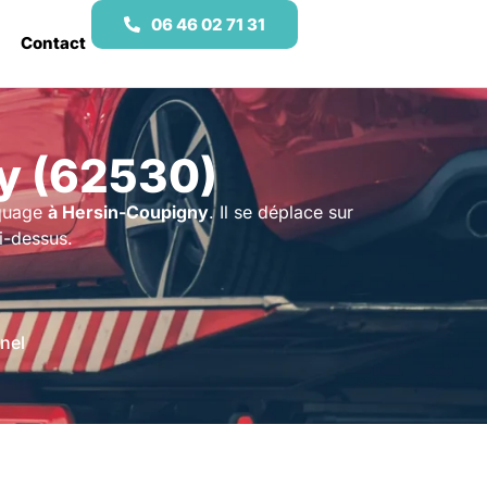
06 46 02 71 31
Contact
y (62530)
rquage
à Hersin-Coupigny
. Il se déplace sur
i-dessus.
nel