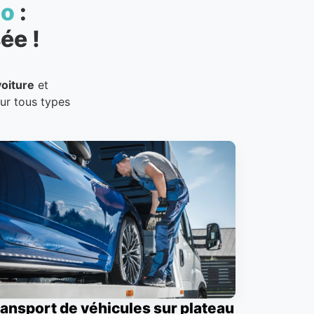
to
:
ée !
oiture
et
our tous types
ansport de véhicules sur plateau