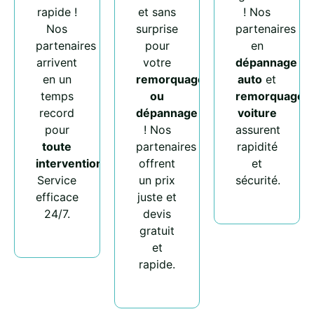
rapide !
et sans
! Nos
Nos
surprise
partenaires
partenaires
pour
en
arrivent
votre
dépannage
en un
remorquage
auto
et
temps
ou
remorquage
record
dépannage
voiture
pour
! Nos
assurent
toute
partenaires
rapidité
intervention
.
offrent
et
Service
un prix
sécurité.
efficace
juste et
24/7.
devis
gratuit
et
rapide.