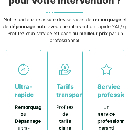
pour votre intervention ?
Notre partenaire assure des services de
remorquage
et
de
dépannage auto
avec une intervention rapide 24h/7j.
Profitez d’un service efficace
au meilleur prix
par un
professionnel.
Ultra-
Tarifs
Service
rapide
transparents
profession
Remorquage
Profitez
Un
ou
de
service
Dépannage
tarifs
professionnel
ultra-
clairs
garanti