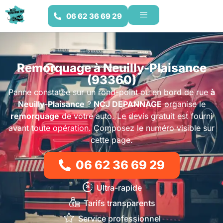
06 62 36 69 29
Remorquage à Neuilly-Plaisance
(93360)
Panne constatée sur un rond-point ou en bord de rue
à
Neuilly-Plaisance
?
NCJ DEPANNAGE
organise le
remorquage
de votre auto. Le devis gratuit est fourni
avant toute opération. Composez le numéro visible sur
cette page.
06 62 36 69 29
Ultra-rapide
Tarifs transparents
Service professionnel