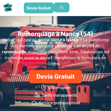
Devis Gratuit
Remorquage à Nancy (54)
Moteur qui cale ou panne sèche
à Nancy
? La plateforme
Allo Remorquage vous connecte à un expert du
remorquage
disponible dans votre zone. L’estimation est
transmise avant le départ. Remplissez le formulaire en
ligne.
Devis Gratuit
Ultra-rapide
Tarifs transparents
Service professionnel