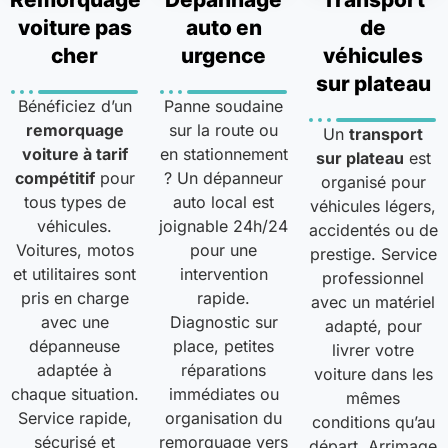
voiture pas
auto en
de
cher
urgence
véhicules
sur plateau
Bénéficiez d’un
Panne soudaine
remorquage
sur la route ou
Un
transport
voiture à tarif
en stationnement
sur plateau
est
compétitif
pour
? Un dépanneur
organisé pour
tous types de
auto local est
véhicules légers,
véhicules.
joignable 24h/24
accidentés ou de
Voitures, motos
pour une
prestige. Service
et utilitaires sont
intervention
professionnel
pris en charge
rapide.
avec un matériel
avec une
Diagnostic sur
adapté, pour
dépanneuse
place, petites
livrer votre
adaptée à
réparations
voiture dans les
chaque situation.
immédiates ou
mêmes
Service rapide,
organisation du
conditions qu’au
sécurisé et
remorquage vers
départ. Arrimage