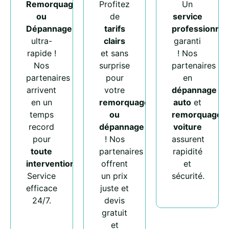
Remorquage
Profitez
Un
ou
de
service
Dépannage
tarifs
professionnel
ultra-
clairs
garanti
rapide !
et sans
! Nos
Nos
surprise
partenaires
partenaires
pour
en
arrivent
votre
dépannage
en un
remorquage
auto
et
temps
ou
remorquage
record
dépannage
voiture
pour
! Nos
assurent
toute
partenaires
rapidité
intervention
.
offrent
et
Service
un prix
sécurité.
efficace
juste et
24/7.
devis
gratuit
et