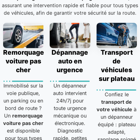
assurant une intervention rapide et fiable pour tous types
de véhicules, afin de garantir votre sécurité sur la route.
Remorquage
Dépannage
Transport
voiture pas
auto en
de
cher
urgence
véhicules
sur plateau
Immobilisé sur la
Un dépanneur
voie publique,
auto intervient
Confiez le
un parking ou en
24h/7j pour
transport de
bord de route ?
toute urgence
votre véhicule
à
Un
remorquage
mécanique ou
un dépanneur
voiture pas cher
électronique.
équipé : plateau
est disponible
Diagnostic
adapté,
pour tous types
rapide, petites
sanglage soigné