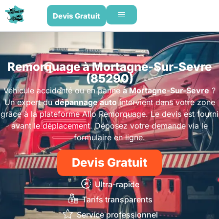
Devis Gratuit
Remorquage à Mortagne-Sur-Sevre
(85290)
Véhicule accidenté ou en panne
à Mortagne-Sur-Sevre
?
Un expert du
dépannage auto
intervient dans votre zone
grâce à la plateforme Allo Remorquage. Le devis est fourni
avant le déplacement. Déposez votre demande via le
formulaire en ligne.
Devis Gratuit
Ultra-rapide
Tarifs transparents
Service professionnel