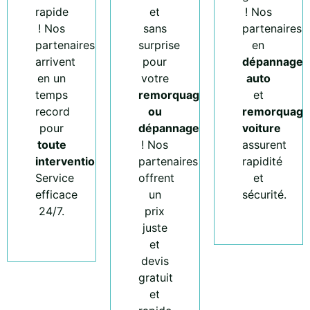
rapide
et
! Nos
! Nos
sans
partenaires
partenaires
surprise
en
arrivent
pour
dépannage
en un
votre
auto
temps
remorquage
et
record
ou
remorquage
pour
dépannage
voiture
toute
! Nos
assurent
intervention
.
partenaires
rapidité
Service
offrent
et
efficace
un
sécurité.
24/7.
prix
juste
et
devis
gratuit
et