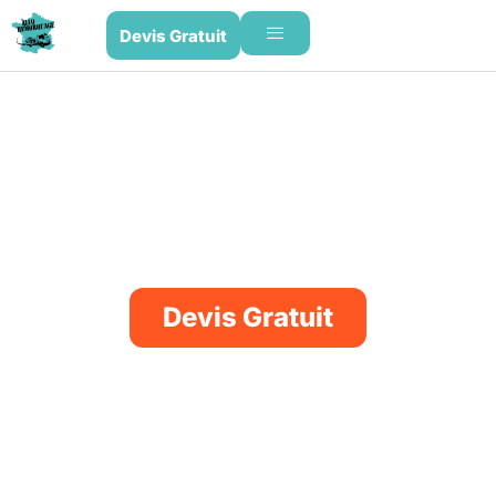
Devis Gratuit
Remorquage à Mayotte (976)
Obtenez un
remorquage
avec devis préalable partout
à
Mayotte
. La plateforme Allo Remorquage vous relie à un
professionnel qui couvre votre commune et se déplace sur
le lieu de panne. Remplissez le formulaire en ligne.
Devis Gratuit
Ultra-rapide
Tarifs imbattables