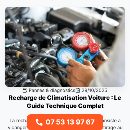
Pannes & diagnostics
29/10/2025
Recharge de Climatisation Voiture : Le
Guide Technique Complet
La recharge de climatisation automobile consiste à
07 53 13 97 67
vidanger le circuit frigorifique, effectuer un tirage au