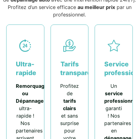
Profitez d’un service efficace
au meilleur prix
par un
professionnel.
Ultra-
Tarifs
Service
rapide
transparents
profession
Remorquage
Profitez
Un
ou
de
service
Dépannage
tarifs
professionnel
ultra-
clairs
garanti
rapide !
et sans
! Nos
Nos
surprise
partenaires
partenaires
pour
en
arrivent
votre
dépannage