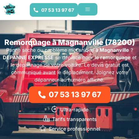
07 53 13 97 67
Remorquage à Magnanville (78200)
Panne sèche ou problème mécanique
à Magnanville
?
DEPANNE EXPRESSE
se déplace pour le
remorquage
et
le dépannage de votre voiture. Le devis gratuit est
communiqué avant le déplacement. Joignez votre
dépanneur au numéro affiché.
07 53 13 97 67
Ultra-rapide
Tarifs transparents
Service professionnel