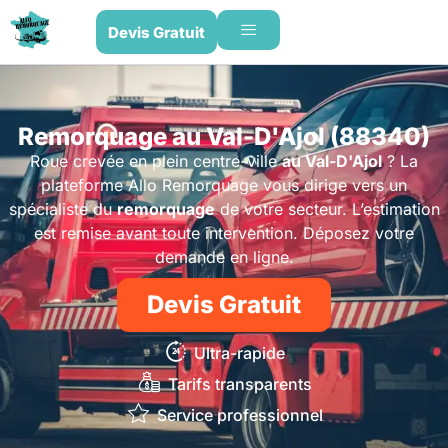
Devis Gratuit
Remorquage au Val-D'Ajol (88340)
Roue crevée en plein centre-ville
au Val-D'Ajol
? La
plateforme Allo Remorquage vous dirige vers un
spécialiste du
remorquage
de votre secteur. L’estimation
est remise avant toute intervention. Déposez votre
demande en ligne.
Devis Gratuit
Ultra-rapide
Tarifs transparents
Service professionnel