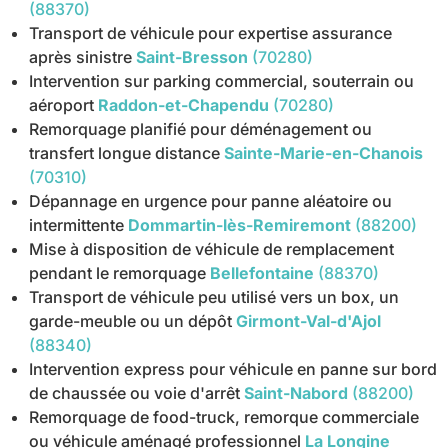
(88370)
Transport de véhicule pour expertise assurance
après sinistre
Saint-Bresson
(70280)
Intervention sur parking commercial, souterrain ou
aéroport
Raddon-et-Chapendu
(70280)
Remorquage planifié pour déménagement ou
transfert longue distance
Sainte-Marie-en-Chanois
(70310)
Dépannage en urgence pour panne aléatoire ou
intermittente
Dommartin-lès-Remiremont
(88200)
Mise à disposition de véhicule de remplacement
pendant le remorquage
Bellefontaine
(88370)
Transport de véhicule peu utilisé vers un box, un
garde-meuble ou un dépôt
Girmont-Val-d'Ajol
(88340)
Intervention express pour véhicule en panne sur bord
de chaussée ou voie d'arrêt
Saint-Nabord
(88200)
Remorquage de food-truck, remorque commerciale
ou véhicule aménagé professionnel
La Longine