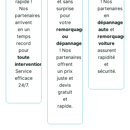
rapide !
et sans
! Nos
Nos
surprise
partenaires
partenaires
pour
en
arrivent
votre
dépannage
en un
remorquage
auto
et
temps
ou
remorquage
record
dépannage
voiture
pour
! Nos
assurent
toute
partenaires
rapidité
intervention
.
offrent
et
Service
un prix
sécurité.
efficace
juste et
24/7.
devis
gratuit
et
rapide.