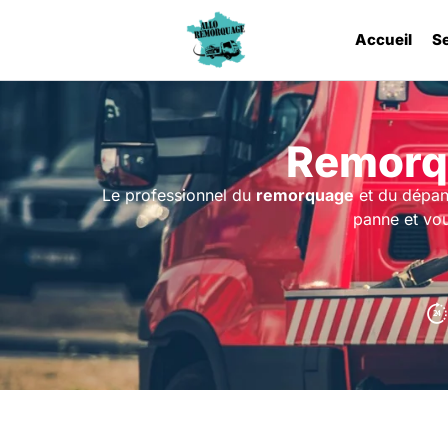
Accueil
S
Remorq
Le professionnel du
remorquage
et du dépan
panne et vou