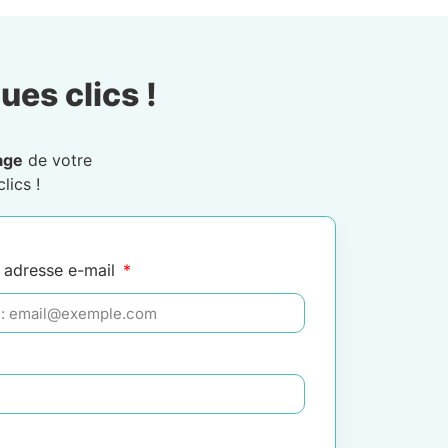
ues clics !
age
de votre
lics !
 adresse e-mail