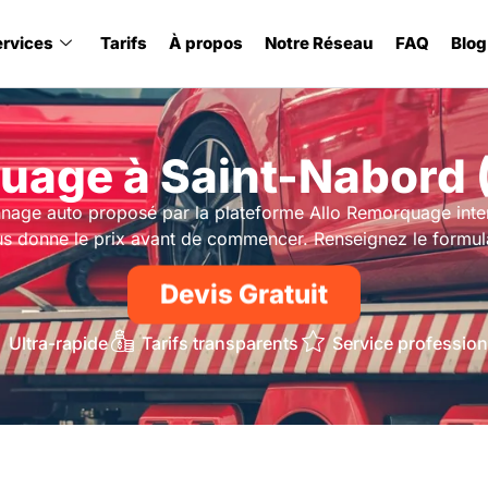
ervices
Tarifs
À propos
Notre Réseau
FAQ
Blog
uage à Saint-Nabord 
nage auto proposé par la plateforme Allo Remorquage inte
s donne le prix avant de commencer. Renseignez le formula
Devis Gratuit
Ultra-rapide
Tarifs transparents
Service profession