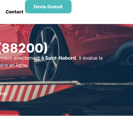
Devis Gratuit
Contact
(88200)
rvient directement
à Saint-Nabord
. Il évalue la
ire en ligne.
nel