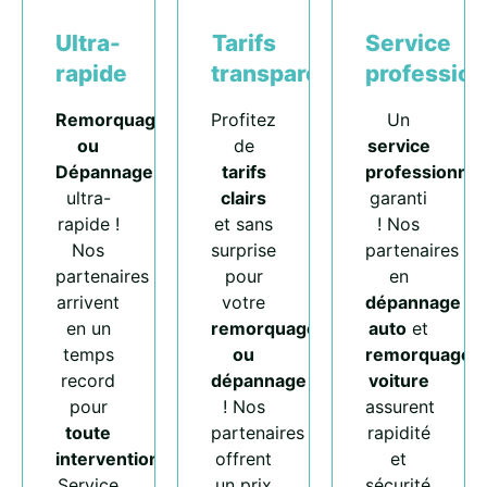
Ultra-
Tarifs
Service
rapide
transparents
profession
Remorquage
Profitez
Un
ou
de
service
Dépannage
tarifs
professionnel
ultra-
clairs
garanti
rapide !
et sans
! Nos
Nos
surprise
partenaires
partenaires
pour
en
arrivent
votre
dépannage
en un
remorquage
auto
et
temps
ou
remorquage
record
dépannage
voiture
pour
! Nos
assurent
toute
partenaires
rapidité
intervention
.
offrent
et
Service
un prix
sécurité.