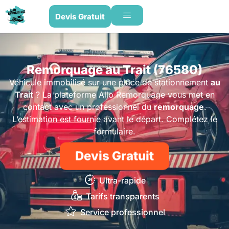
Devis Gratuit
Remorquage au Trait (76580)
Véhicule immobilisé sur une place de stationnement
au
Trait
? La plateforme Allo Remorquage vous met en
contact avec un professionnel du
remorquage
.
L’estimation est fournie avant le départ. Complétez le
formulaire.
Devis Gratuit
Ultra-rapide
Tarifs transparents
Service professionnel