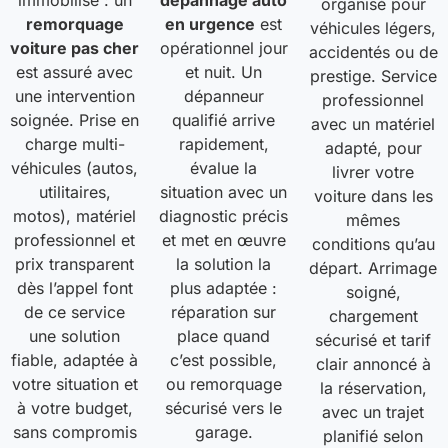
immobilisé : un
dépannage auto
organisé pour
remorquage
en urgence
est
véhicules légers,
voiture pas cher
opérationnel jour
accidentés ou de
est assuré avec
et nuit. Un
prestige. Service
une intervention
dépanneur
professionnel
soignée. Prise en
qualifié arrive
avec un matériel
charge multi-
rapidement,
adapté, pour
véhicules (autos,
évalue la
livrer votre
utilitaires,
situation avec un
voiture dans les
motos), matériel
diagnostic précis
mêmes
professionnel et
et met en œuvre
conditions qu’au
prix transparent
la solution la
départ. Arrimage
dès l’appel font
plus adaptée :
soigné,
de ce service
réparation sur
chargement
une solution
place quand
sécurisé et tarif
fiable, adaptée à
c’est possible,
clair annoncé à
votre situation et
ou remorquage
la réservation,
à votre budget,
sécurisé vers le
avec un trajet
sans compromis
garage.
planifié selon