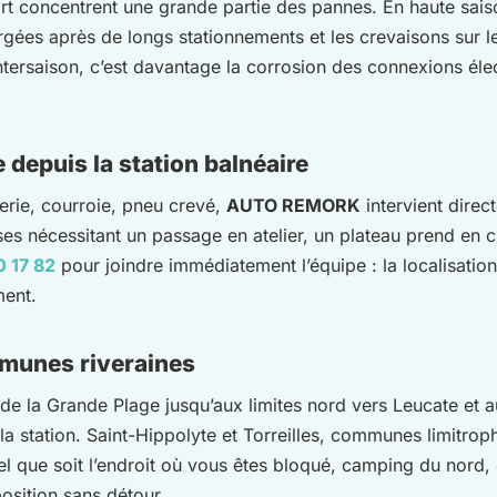
rt concentrent une grande partie des pannes. En haute saiso
argées après de longs stationnements et les crevaisons sur
ntersaison, c’est davantage la corrosion des connexions élec
depuis la station balnéaire
erie, courroie, pneu crevé,
AUTO REMORK
intervient dire
uses nécessitant un passage en atelier, un plateau prend en 
0 17 82
pour joindre immédiatement l’équipe : la localisation
ment.
mmunes riveraines
, de la Grande Plage jusqu’aux limites nord vers Leucate et 
 station. Saint-Hippolyte et Torreilles, communes limitroph
 que soit l’endroit où vous êtes bloqué, camping du nord, c
position sans détour.