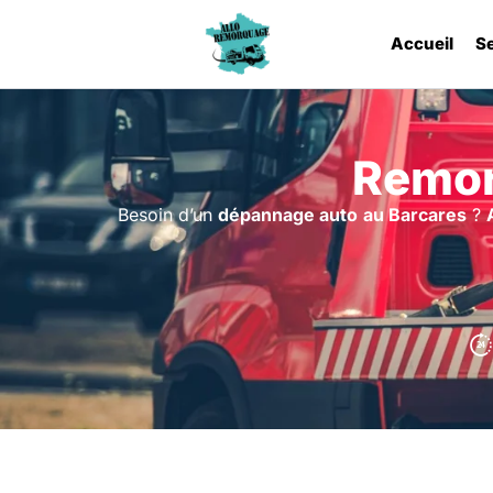
Accueil
S
Remor
Besoin d’un
dépannage auto
au Barcares
?