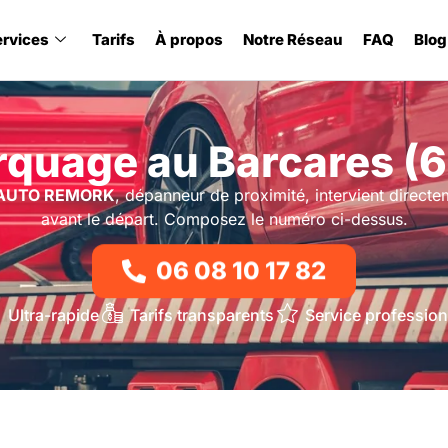
ervices
Tarifs
À propos
Notre Réseau
FAQ
Blog
quage au Barcares (
AUTO REMORK
, dépanneur de proximité, intervient directe
avant le départ. Composez le numéro ci-dessus.
06 08 10 17 82
Ultra-rapide
Tarifs transparents
Service profession