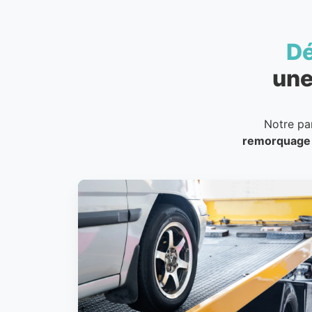
D
une
Notre pa
remorquage