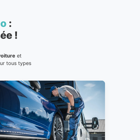
to
:
ée !
oiture
et
our tous types