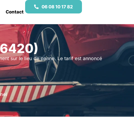
06 08 10 17 82
Contact
66420)
ment sur le lieu de panne. Le tarif est annoncé
nel