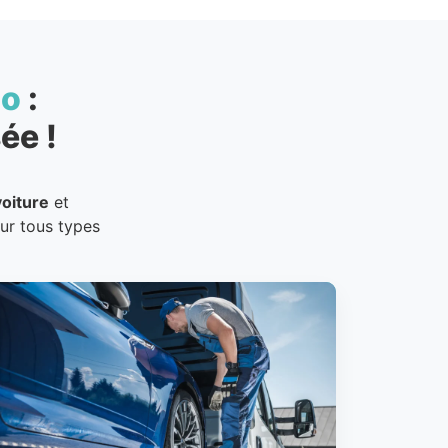
to
:
ée !
oiture
et
our tous types