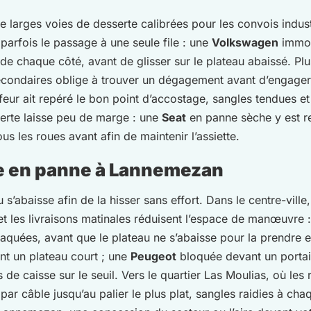
e larges voies de desserte calibrées pour les convois indust
parfois le passage à une seule file : une
Volkswagen
immobi
 de chaque côté, avant de glisser sur le plateau abaissé. Plu
 secondaires oblige à trouver un dégagement avant d’engag
eur ait repéré le bon point d’accostage, sangles tendues et 
erte laisse peu de marge : une
Seat
en panne sèche y est r
us les roues avant afin de maintenir l’assiette.
e en panne à Lannemezan
eau s’abaisse afin de la hisser sans effort. Dans le centre-v
 et les livraisons matinales réduisent l’espace de manœuvre 
raquées, avant que le plateau ne s’abaisse pour la prendre 
ent un plateau court ; une
Peugeot
bloquée devant un portail 
s de caisse sur le seuil. Vers le quartier Las Moulias, où les
ar câble jusqu’au palier le plus plat, sangles raidies à ch