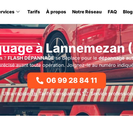
ervices
Tarifs
À propos
Notre Réseau
FAQ
Blog
uage à Lannemezan 
n
?
FLASH DÉPANNAGE
se déplace pour le
dépannage au
précisé avant toute opération. Joignez-le au numéro indiqué
06 99 28 84 11
Ultra-rapide
Tarifs transparents
Service profession