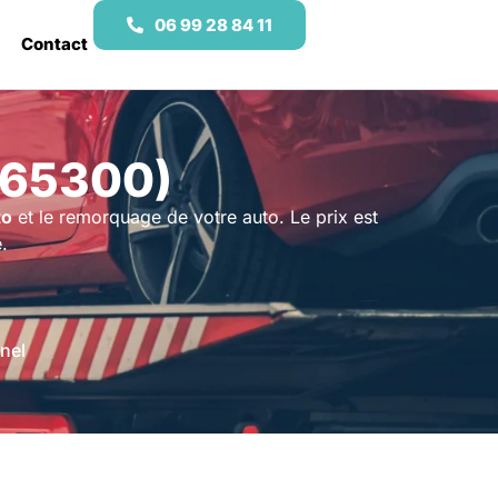
06 99 28 84 11
Contact
(65300)
to
et le remorquage de votre auto. Le prix est
.
nel