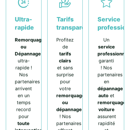
Ultra-
Tarifs
Service
rapide
transparents
profession
Remorquage
Profitez
Un
ou
de
service
Dépannage
tarifs
professionnel
ultra-
clairs
garanti
rapide !
et sans
! Nos
Nos
surprise
partenaires
partenaires
pour
en
arrivent
votre
dépannage
en un
remorquage
auto
et
temps
ou
remorquage
record
dépannage
voiture
pour
! Nos
assurent
toute
partenaires
rapidité