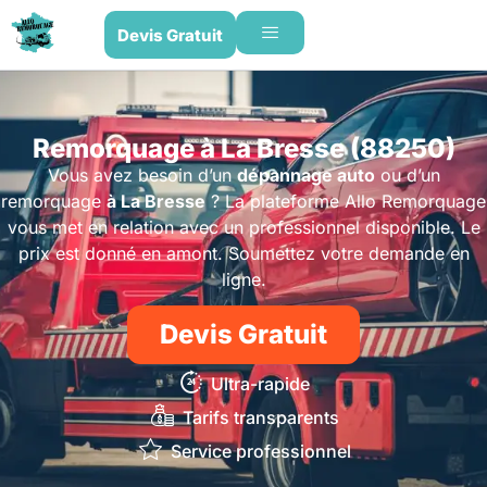
Devis Gratuit
Remorquage à La Bresse (88250)
Vous avez besoin d’un
dépannage auto
ou d’un
remorquage
à La Bresse
? La plateforme Allo Remorquage
vous met en relation avec un professionnel disponible. Le
prix est donné en amont. Soumettez votre demande en
ligne.
Devis Gratuit
Ultra-rapide
Tarifs transparents
Service professionnel