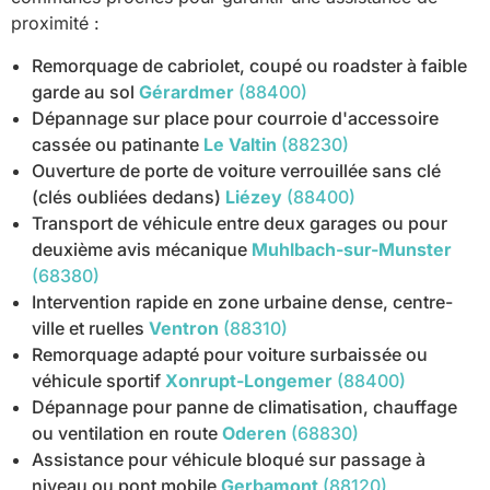
proximité :
Remorquage de cabriolet, coupé ou roadster à faible
garde au sol
Gérardmer
(88400)
Dépannage sur place pour courroie d'accessoire
cassée ou patinante
Le Valtin
(88230)
Ouverture de porte de voiture verrouillée sans clé
(clés oubliées dedans)
Liézey
(88400)
Transport de véhicule entre deux garages ou pour
deuxième avis mécanique
Muhlbach-sur-Munster
(68380)
Intervention rapide en zone urbaine dense, centre-
ville et ruelles
Ventron
(88310)
Remorquage adapté pour voiture surbaissée ou
véhicule sportif
Xonrupt-Longemer
(88400)
Dépannage pour panne de climatisation, chauffage
ou ventilation en route
Oderen
(68830)
Assistance pour véhicule bloqué sur passage à
niveau ou pont mobile
Gerbamont
(88120)