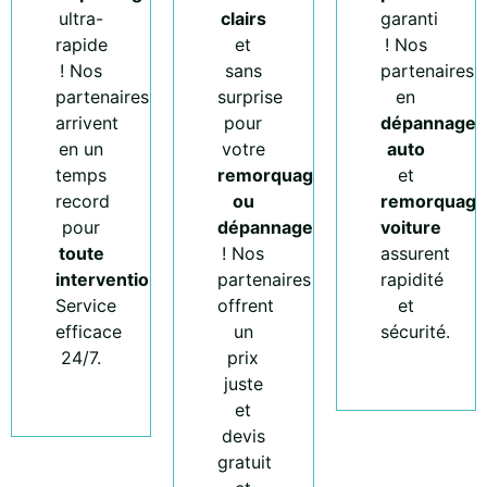
ultra-
clairs
garanti
rapide
et
! Nos
! Nos
sans
partenaires
partenaires
surprise
en
arrivent
pour
dépannage
en un
votre
auto
temps
remorquage
et
record
ou
remorquage
pour
dépannage
voiture
toute
! Nos
assurent
intervention
.
partenaires
rapidité
Service
offrent
et
efficace
un
sécurité.
24/7.
prix
juste
et
devis
gratuit