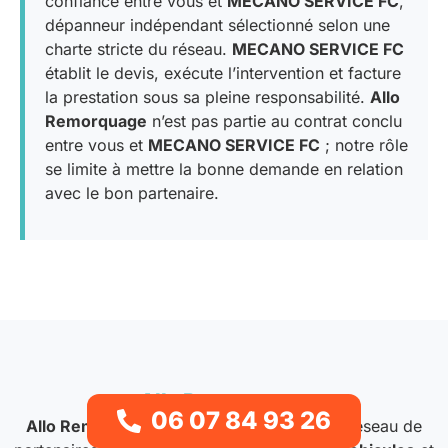
confiance entre vous et
MECANO SERVICE FC
,
dépanneur indépendant sélectionné selon une
charte stricte du réseau.
MECANO SERVICE FC
établit le devis, exécute l’intervention et facture
la prestation sous sa pleine responsabilité.
Allo
Remorquage
n’est pas partie au contrat conclu
entre vous et
MECANO SERVICE FC
; notre rôle
se limite à mettre la bonne demande en relation
avec le bon partenaire.
Allo Remorquage
06 07 84 93 26
Allo Remorquage
met en relation avec un réseau de