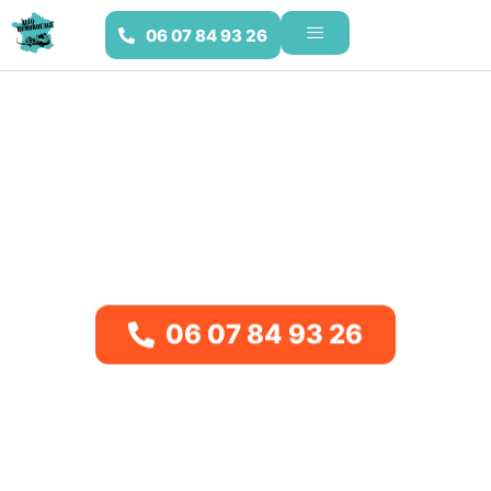
06 07 84 93 26
Remorquage dans le Jura (39)
Avec
MECANO SERVICE FC
, le
remorquage
dans le Jura
est organisé sans mauvaise surprise. Il couvre les
communes de votre secteur et l’estimation est transmise
avant le déplacement. Composez le numéro visible sur
cette page.
06 07 84 93 26
Ultra-rapide
Tarifs imbattables