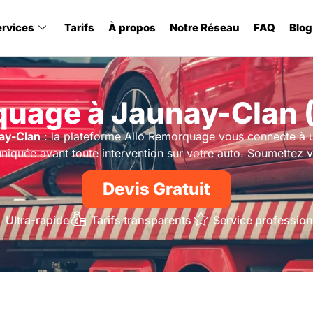
ervices
Tarifs
À propos
Notre Réseau
FAQ
Blog
uage à Jaunay-Clan 
ay-Clan
: la plateforme Allo Remorquage vous connecte à 
niquée avant toute intervention sur votre auto. Soumettez 
Devis Gratuit
Ultra-rapide
Tarifs transparents
Service profession