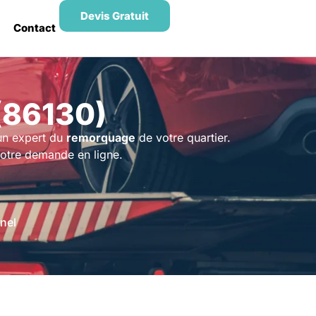
Devis Gratuit
Contact
(86130)
un expert du
remorquage
de votre quartier.
votre demande en ligne.
nel