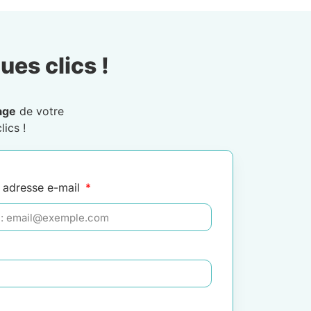
ues clics !
age
de votre
ics !
 adresse e-mail