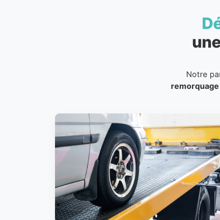
D
une
Notre pa
remorquage