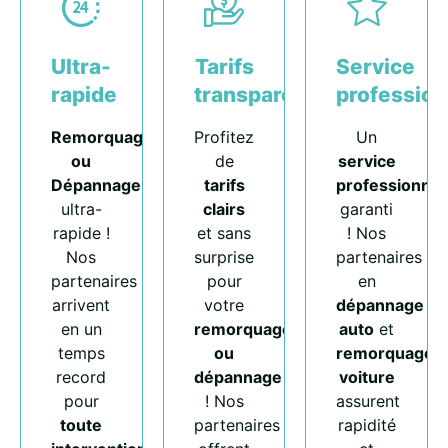
Ultra-
Tarifs
Service
rapide
transparents
profession
Remorquage
Profitez
Un
ou
de
service
Dépannage
tarifs
professionnel
ultra-
clairs
garanti
rapide !
et sans
! Nos
Nos
surprise
partenaires
partenaires
pour
en
arrivent
votre
dépannage
en un
remorquage
auto
et
temps
ou
remorquage
record
dépannage
voiture
pour
! Nos
assurent
toute
partenaires
rapidité