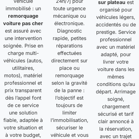
véhicule
24h/7j pour
sur plateau
est
immobilisé : un
toute urgence
organisé pour
remorquage
mécanique ou
véhicules légers,
voiture pas cher
électronique.
accidentés ou de
est assuré avec
Diagnostic
prestige. Service
une intervention
rapide, petites
professionnel
soignée. Prise en
réparations
avec un matériel
charge multi-
effectuées
adapté, pour
véhicules (autos,
directement sur
livrer votre
utilitaires,
place ou
voiture dans les
motos), matériel
remorquage
mêmes
professionnel et
selon la gravité
conditions qu’au
prix transparent
de la panne :
départ. Arrimage
dès l’appel font
l’objectif est
soigné,
de ce service
toujours de
chargement
une solution
limiter
sécurisé et tarif
fiable, adaptée à
l’immobilisation,
clair annoncé à
votre situation et
sécuriser le
la réservation,
à votre budget,
véhicule et vous
avec un trajet