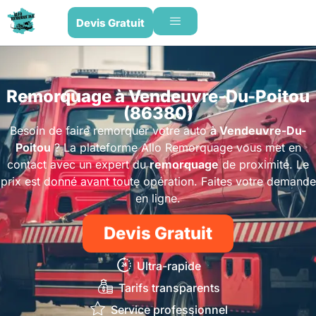
Devis Gratuit
Remorquage à Vendeuvre-Du-Poitou
(86380)
Besoin de faire remorquer votre auto
à Vendeuvre-Du-
Poitou
? La plateforme Allo Remorquage vous met en
contact avec un expert du
remorquage
de proximité. Le
prix est donné avant toute opération. Faites votre demande
en ligne.
Devis Gratuit
Ultra-rapide
Tarifs transparents
Service professionnel