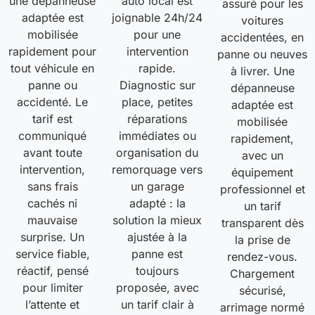
une dépanneuse
auto local est
assuré pour les
adaptée est
joignable 24h/24
voitures
mobilisée
pour une
accidentées, en
rapidement pour
intervention
panne ou neuves
tout véhicule en
rapide.
à livrer. Une
panne ou
Diagnostic sur
dépanneuse
accidenté. Le
place, petites
adaptée est
tarif est
réparations
mobilisée
communiqué
immédiates ou
rapidement,
avant toute
organisation du
avec un
intervention,
remorquage vers
équipement
sans frais
un garage
professionnel et
cachés ni
adapté : la
un tarif
mauvaise
solution la mieux
transparent dès
surprise. Un
ajustée à la
la prise de
service fiable,
panne est
rendez-vous.
réactif, pensé
toujours
Chargement
pour limiter
proposée, avec
sécurisé,
l’attente et
un tarif clair à
arrimage normé