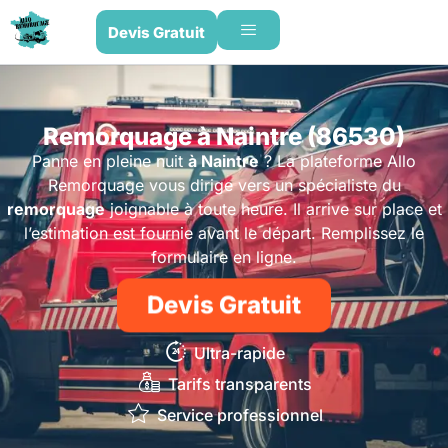
Devis Gratuit
Remorquage à Naintre (86530)
Panne en pleine nuit
à Naintre
? La plateforme Allo
Remorquage vous dirige vers un spécialiste du
remorquage
joignable à toute heure. Il arrive sur place et
l’estimation est fournie avant le départ. Remplissez le
formulaire en ligne.
Devis Gratuit
Ultra-rapide
Tarifs transparents
Service professionnel