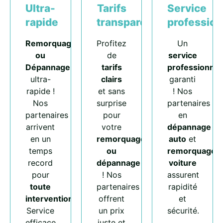
Ultra-
Tarifs
Service
rapide
transparents
profession
Remorquage
Profitez
Un
ou
de
service
Dépannage
tarifs
professionnel
ultra-
clairs
garanti
rapide !
et sans
! Nos
Nos
surprise
partenaires
partenaires
pour
en
arrivent
votre
dépannage
en un
remorquage
auto
et
temps
ou
remorquage
record
dépannage
voiture
pour
! Nos
assurent
toute
partenaires
rapidité
intervention
.
offrent
et
Service
un prix
sécurité.
efficace
juste et