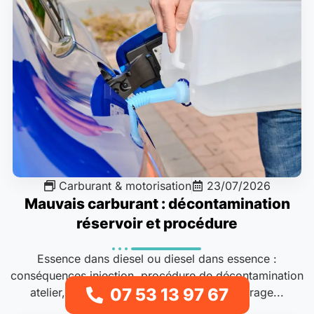
Carburant & motorisation
23/07/2026
Mauvais carburant : décontamination
réservoir et procédure
Essence dans diesel ou diesel dans essence :
conséquences injection, procédure de décontamination
07 53 13 97 67
atelier, vidange, lavage circuit et redémarrage...