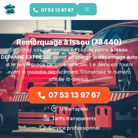
07 53 13 97 67
Remorquage à Issou (78440)
Simplifiez vos démarches en cas de panne
à Issou
.
DEPANNE EXPRESSE
prend en charge le
dépannage auto
et le remorquage de votre véhicule. Le devis est fourni
avant le moindre déplacement. Composez le numéro
affiché ci-dessus.
07 53 13 97 67
Ultra-rapide
Tarifs transparents
Service professionnel