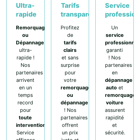
Ultra-
Tarifs
Service
rapide
transparents
profession
Remorquage
Profitez
Un
ou
de
service
Dépannage
tarifs
professionnel
ultra-
clairs
garanti
rapide !
et sans
! Nos
Nos
surprise
partenaires
partenaires
pour
en
arrivent
votre
dépannage
en un
remorquage
auto
et
temps
ou
remorquage
record
dépannage
voiture
pour
! Nos
assurent
toute
partenaires
rapidité
intervention
.
offrent
et
Service
un prix
sécurité.