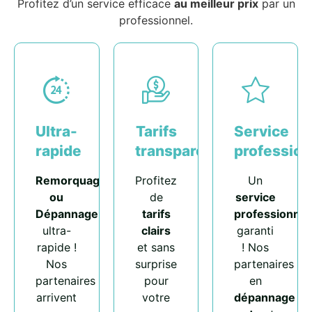
Profitez d’un service efficace
au meilleur prix
par un
professionnel.
Ultra-
Tarifs
Service
rapide
transparents
profession
Remorquage
Profitez
Un
ou
de
service
Dépannage
tarifs
professionnel
ultra-
clairs
garanti
rapide !
et sans
! Nos
Nos
surprise
partenaires
partenaires
pour
en
arrivent
votre
dépannage