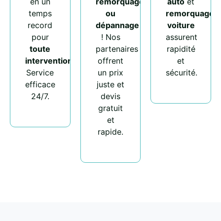
en un
remorquage
auto
et
temps
ou
remorquage
record
dépannage
voiture
pour
! Nos
assurent
toute
partenaires
rapidité
intervention
.
offrent
et
Service
un prix
sécurité.
efficace
juste et
24/7.
devis
gratuit
et
rapide.