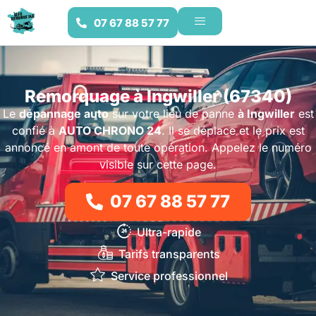
07 67 88 57 77
Remorquage à Ingwiller (67340)
Le
dépannage auto
sur votre lieu de panne
à Ingwiller
est
confié à
AUTO CHRONO 24
. Il se déplace et le prix est
annoncé en amont de toute opération. Appelez le numéro
visible sur cette page.
07 67 88 57 77
Ultra-rapide
Tarifs transparents
Service professionnel