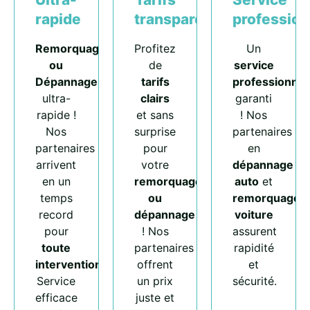
rapide
transparents
profession
Remorquage
Profitez
Un
ou
de
service
Dépannage
tarifs
professionnel
ultra-
clairs
garanti
rapide !
et sans
! Nos
Nos
surprise
partenaires
partenaires
pour
en
arrivent
votre
dépannage
en un
remorquage
auto
et
temps
ou
remorquage
record
dépannage
voiture
pour
! Nos
assurent
toute
partenaires
rapidité
intervention
.
offrent
et
Service
un prix
sécurité.
efficace
juste et