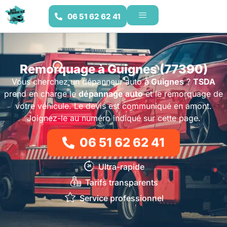
06 51 62 62 41
Remorquage à Guignes (77390)
Vous cherchez un dépanneur auto
à Guignes
?
TSDA
prend en charge le
dépannage auto
et le remorquage de
votre véhicule. Le devis est communiqué en amont.
Joignez-le au numéro indiqué sur cette page.
06 51 62 62 41
Ultra-rapide
Tarifs transparents
Service professionnel