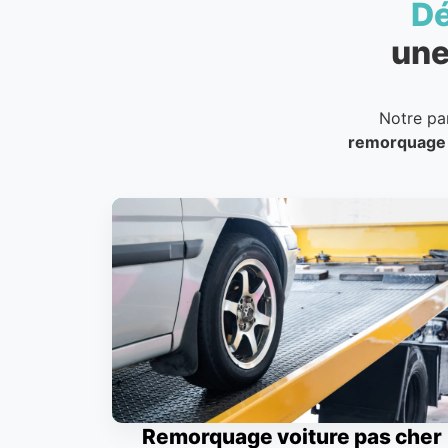
D
une
Notre pa
remorquage
Remorquage voiture pas cher