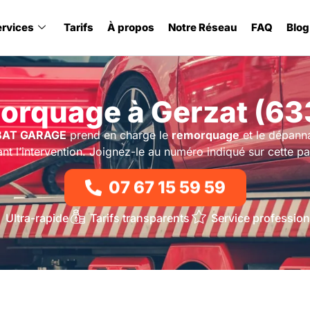
ervices
Tarifs
À propos
Notre Réseau
FAQ
Blog
orquage à Gerzat (63
BAT GARAGE
prend en charge le
remorquage
et le dépann
nt l’intervention. Joignez-le au numéro indiqué sur cette p
07 67 15 59 59
Ultra-rapide
Tarifs transparents
Service profession