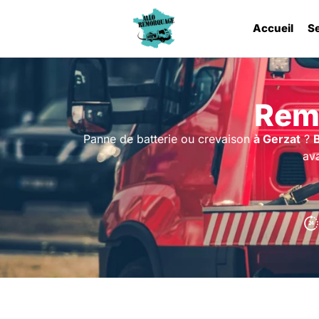
Accueil
S
Rem
Panne de batterie ou crevaison
à Gerzat
?
ava