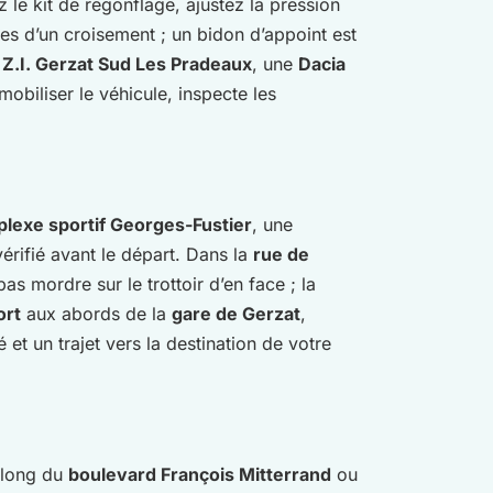
z le kit de regonflage, ajustez la pression
 d’un croisement ; un bidon d’appoint est
a
Z.I. Gerzat Sud Les Pradeaux
, une
Dacia
obiliser le véhicule, inspecte les
lexe sportif Georges-Fustier
, une
érifié avant le départ. Dans la
rue de
as mordre sur le trottoir d’en face ; la
ort
aux abords de la
gare de Gerzat
,
t un trajet vers la destination de votre
e long du
boulevard François Mitterrand
ou