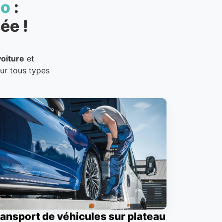
to
:
ée !
oiture
et
our tous types
ansport de véhicules sur plateau