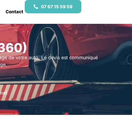
07 67 15 59 59
Contact
360)
age de votre auto. Le devis est communiqué
age.
nel