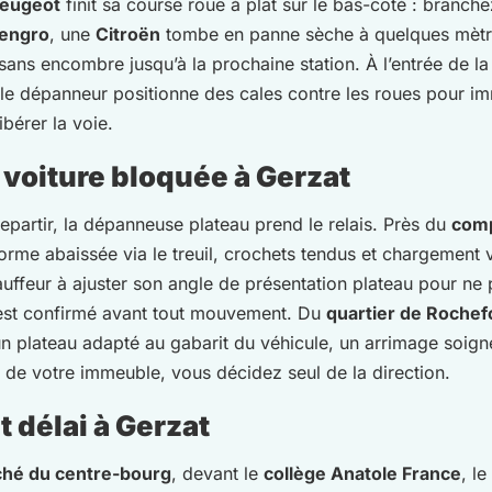
eugeot
finit sa course roue à plat sur le bas-côté : branche
lengro
, une
Citroën
tombe en panne sèche à quelques mètres
 sans encombre jusqu’à la prochaine station. À l’entrée de l
 le dépanneur positionne des cales contre les roues pour imm
bérer la voie.
voiture bloquée à Gerzat
epartir, la dépanneuse plateau prend le relais. Près du
comp
orme abaissée via le treuil, crochets tendus et chargement v
hauffeur à ajuster son angle de présentation plateau pour ne p
e est confirmé avant tout mouvement. Du
quartier de Rochef
plateau adapté au gabarit du véhicule, un arrimage soigné e
 de votre immeuble, vous décidez seul de la direction.
 délai à Gerzat
hé du centre-bourg
, devant le
collège Anatole France
, l