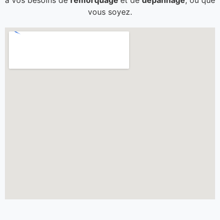
à vos besoins de
remorquage
et de
dépannage
, où que
vous soyez.