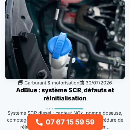
Carburant & motorisation
30/07/2026
AdBlue : système SCR, défauts et
réinitialisation
Système SCR diesel : capteur NOx, pompe doseuse,
comptage démarrages, codes valise et procédure de
07 67 15 59 59
réinitialisation après intervention atelier...