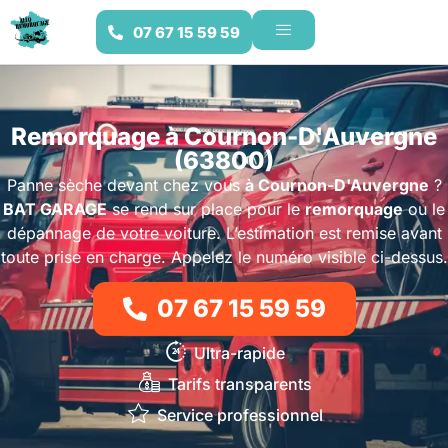
07 67 15 59 59
Remorquage à Cournon-D'Auvergne
(63800)
Panne sèche devant chez vous
à Cournon-D'Auvergne
?
BAT GARAGE
se rend sur place pour le
remorquage
ou le
dépannage de votre voiture. L’estimation est remise avant
toute prise en charge. Appelez le numéro visible ci-dessus.
07 67 15 59 59
Ultra-rapide
Tarifs transparents
Service professionnel