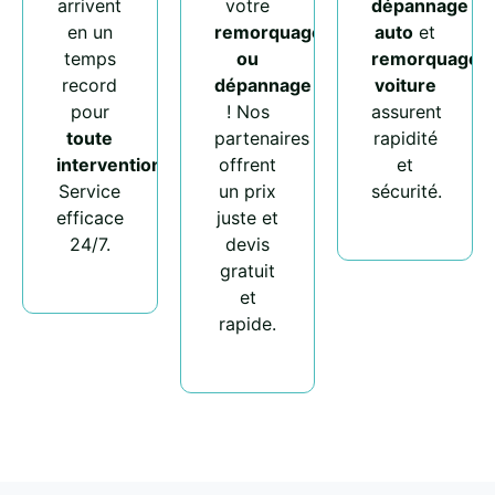
arrivent
votre
dépannage
en un
remorquage
auto
et
temps
ou
remorquage
record
dépannage
voiture
pour
! Nos
assurent
toute
partenaires
rapidité
intervention
.
offrent
et
Service
un prix
sécurité.
efficace
juste et
24/7.
devis
gratuit
et
rapide.