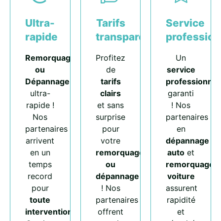
Ultra-
Tarifs
Service
rapide
transparents
profession
Remorquage
Profitez
Un
ou
de
service
Dépannage
tarifs
professionnel
ultra-
clairs
garanti
rapide !
et sans
! Nos
Nos
surprise
partenaires
partenaires
pour
en
arrivent
votre
dépannage
en un
remorquage
auto
et
temps
ou
remorquage
record
dépannage
voiture
pour
! Nos
assurent
toute
partenaires
rapidité
intervention
.
offrent
et