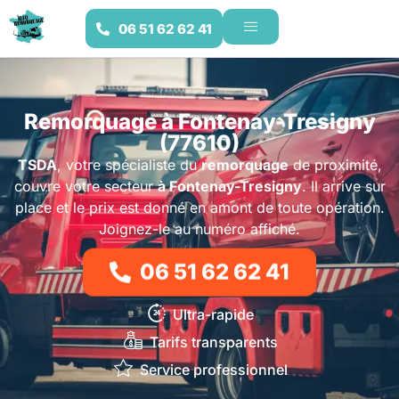
06 51 62 62 41
Remorquage à Fontenay-Tresigny
(77610)
TSDA
, votre spécialiste du
remorquage
de proximité,
couvre votre secteur
à Fontenay-Tresigny
. Il arrive sur
place et le prix est donné en amont de toute opération.
Joignez-le au numéro affiché.
06 51 62 62 41
Ultra-rapide
Tarifs transparents
Service professionnel