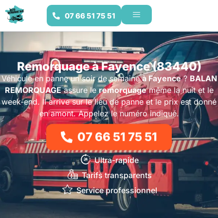
07 66 51 75 51
Remorquage à Fayence (83440)
Véhicule en panne un soir de semaine
à Fayence
?
BALAN
REMORQUAGE
assure le
remorquage
même la nuit et le
week-end. Il arrive sur le lieu de panne et le prix est donné
en amont. Appelez le numéro indiqué.
07 66 51 75 51
Ultra-rapide
Tarifs transparents
Service professionnel