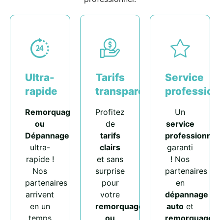
Ultra-
Tarifs
Service
rapide
transparents
profession
Remorquage
Profitez
Un
ou
de
service
Dépannage
tarifs
professionnel
ultra-
clairs
garanti
rapide !
et sans
! Nos
Nos
surprise
partenaires
partenaires
pour
en
arrivent
votre
dépannage
en un
remorquage
auto
et
temps
ou
remorquage