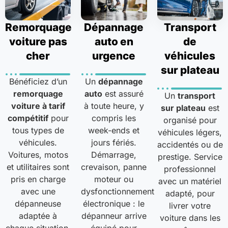
Remorquage
Dépannage
Transport
voiture pas
auto en
de
cher
urgence
véhicules
sur plateau
Bénéficiez d’un
Un
dépannage
remorquage
auto
est assuré
Un
transport
voiture à tarif
à toute heure, y
sur plateau
est
compétitif
pour
compris les
organisé pour
tous types de
week-ends et
véhicules légers,
véhicules.
jours fériés.
accidentés ou de
Voitures, motos
Démarrage,
prestige. Service
et utilitaires sont
crevaison, panne
professionnel
pris en charge
moteur ou
avec un matériel
avec une
dysfonctionnement
adapté, pour
dépanneuse
électronique : le
livrer votre
adaptée à
dépanneur arrive
voiture dans les