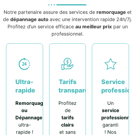
Notre partenaire assure des services de
remorquage
et
de
dépannage auto
avec une intervention rapide 24h/7j.
Profitez d’un service efficace
au meilleur prix
par un
professionnel.
Ultra-
Tarifs
Service
rapide
transparents
profession
Remorquage
Profitez
Un
ou
de
service
Dépannage
tarifs
professionnel
ultra-
clairs
garanti
rapide !
et sans
! Nos