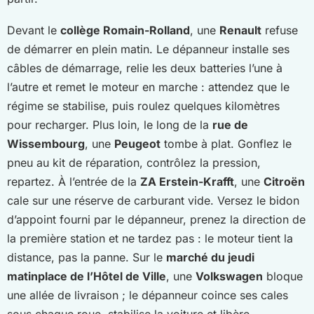
Devant le
collège Romain-Rolland
, une
Renault
refuse
de démarrer en plein matin. Le dépanneur installe ses
câbles de démarrage, relie les deux batteries l’une à
l’autre et remet le moteur en marche : attendez que le
régime se stabilise, puis roulez quelques kilomètres
pour recharger. Plus loin, le long de la
rue de
Wissembourg
, une
Peugeot
tombe à plat. Gonflez le
pneu au kit de réparation, contrôlez la pression,
repartez. À l’entrée de la
ZA Erstein-Krafft
, une
Citroën
cale sur une réserve de carburant vide. Versez le bidon
d’appoint fourni par le dépanneur, prenez la direction de
la première station et ne tardez pas : le moteur tient la
distance, pas la panne. Sur le
marché du jeudi
matin
place de l’Hôtel de Ville
, une
Volkswagen
bloque
une allée de livraison ; le dépanneur coince ses cales
sous chaque roue, stabilise la voiture et libère