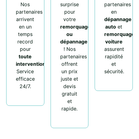
Nos
surprise
partenaires
partenaires
pour
en
arrivent
votre
dépannage
en un
remorquage
auto
et
temps
ou
remorquage
record
dépannage
voiture
pour
! Nos
assurent
toute
partenaires
rapidité
intervention
.
offrent
et
Service
un prix
sécurité.
efficace
juste et
24/7.
devis
gratuit
et
rapide.