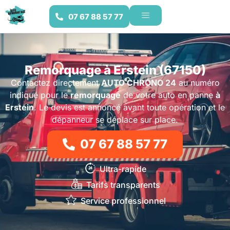
07 67 88 57 77
Remorquage à Erstein (67150)
Contactez directement
AUTO CHRONO 24
au numéro
indiqué pour le
remorquage
de votre auto en panne
à
Erstein
. Le devis est annoncé avant toute opération et le
dépanneur se déplace sur place.
07 67 88 57 77
Ultra-rapide
Tarifs transparents
Service professionnel