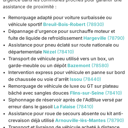
assistance de proximité :
Remorquage adapté pour voiture surbaissée ou
véhicule sportif
Breuil-Bois-Robert
(78930)
Dépannage d'urgence pour surchauffe moteur et
fuite de liquide de refroidissement
Hargeville
(78790)
Assistance pour pneu éclaté sur route nationale ou
départementale
Nézel
(78410)
Transport de véhicule peu utilisé vers un box, un
garde-meuble ou un dépôt
Bazemont
(78580)
Intervention express pour véhicule en panne sur bord
de chaussée ou voie d'arrêt
Issou
(78440)
Remorquage de véhicule de luxe ou GT sur plateau
bâché avec sangles douces
Flins-sur-Seine
(78410)
Siphonnage de réservoir après de l'AdBlue versé par
erreur dans le gasoil
La Falaise
(78410)
Assistance pour roue de secours absente ou kit anti-
crevaison déjà utilisé
Arnouville-lès-Mantes
(78790)
Transport et livraison de véhicule acheté à distance