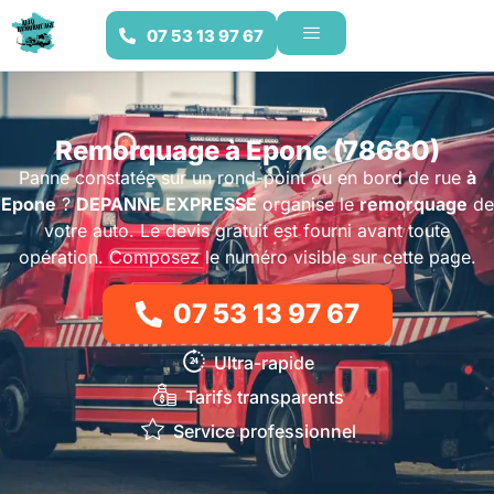
07 53 13 97 67
Remorquage à Epone (78680)
Panne constatée sur un rond-point ou en bord de rue
à
Epone
?
DEPANNE EXPRESSE
organise le
remorquage
de
votre auto. Le devis gratuit est fourni avant toute
opération. Composez le numéro visible sur cette page.
07 53 13 97 67
Ultra-rapide
Tarifs transparents
Service professionnel