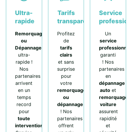
Ultra-
Tarifs
Service
rapide
transparents
profession
Remorquage
Profitez
Un
ou
de
service
Dépannage
tarifs
professionnel
ultra-
clairs
garanti
rapide !
et sans
! Nos
Nos
surprise
partenaires
partenaires
pour
en
arrivent
votre
dépannage
en un
remorquage
auto
et
temps
ou
remorquage
record
dépannage
voiture
pour
! Nos
assurent
toute
partenaires
rapidité
intervention
.
offrent
et