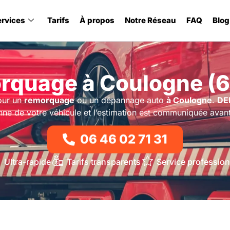
ervices
Tarifs
À propos
Notre Réseau
FAQ
Blog
rquage à Coulogne (6
our un
remorquage
ou un dépannage auto
à Coulogne
.
DE
nne de votre véhicule et l’estimation est communiquée avant
06 46 02 71 31
Ultra-rapide
Tarifs transparents
Service profession