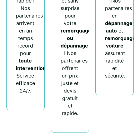
rapide !
et sans
! Nos
Nos
surprise
partenaires
partenaires
pour
en
arrivent
votre
dépannage
en un
remorquage
auto
et
temps
ou
remorquage
record
dépannage
voiture
pour
! Nos
assurent
toute
partenaires
rapidité
intervention
.
offrent
et
Service
un prix
sécurité.
efficace
juste et
24/7.
devis
gratuit
et
rapide.