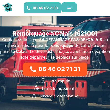
06 46 02 71 31
Remorquage à Calais (62100)
Contactez directement
DEPANNAGE PAS-DE-CALAIS
au
numéro indiqué pour le
remorquage
de votre auto en
panne
à Calais
. Le devis est annoncé avant toute opération
et le dépanneur se déplace sur place.
06 46 02 71 31
Ultra-rapide
Tarifs transparents
Service professionnel