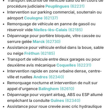
Transport sécurisé de véhicule saisi ou en cours de
procédure judiciaire
Peuplingues
(62231)
Intervention sur parking commercial, souterrain ou
aéroport
Coulogne
(62137)
Remorquage de véhicule en panne de gasoil ou
réservoir vide
Nielles-lès-Calais
(62185)
Dépannage pour portière bloquée, vitre cassée ou
serrure gelée
Marck
(62730)
Assistance pour véhicule enlisé dans la boue, sable
ou neige
Fréthun
(62185)
Transport de véhicule entre deux garages ou pour
deuxième avis mécanique
Coquelles
(62231)
Intervention rapide en zone urbaine dense, centre-
ville et ruelles
Andres
(62340)
Remorquage nocturne et intervention de nuit sur
appel d'urgence
Balinghem
(62610)
Dépannage pour voyant airbag, ABS ou ESP allumé
empêchant la conduite
Guînes
(62340)
Assistance pour roue crevée avec cric hydraulique