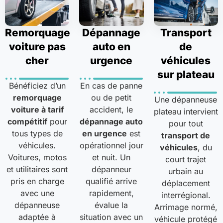
Remorquage
Dépannage
Transport
voiture pas
auto en
de
cher
urgence
véhicules
sur plateau
Bénéficiez d’un
En cas de panne
remorquage
ou de petit
Une dépanneuse
voiture à tarif
accident, le
plateau intervient
compétitif
pour
dépannage auto
pour tout
tous types de
en urgence
est
transport de
véhicules.
opérationnel jour
véhicules
, du
Voitures, motos
et nuit. Un
court trajet
et utilitaires sont
dépanneur
urbain au
pris en charge
qualifié arrive
déplacement
avec une
rapidement,
interrégional.
dépanneuse
évalue la
Arrimage normé,
adaptée à
situation avec un
véhicule protégé