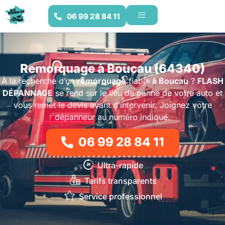
06 99 28 84 11
Remorquage à Boucau (64340)
À la recherche d’un
remorquage
fiable
à Boucau
?
FLASH
DÉPANNAGE
se rend sur le lieu de panne de votre auto et
vous remet le devis avant d’intervenir. Joignez votre
dépanneur au numéro indiqué.
06 99 28 84 11
Ultra-rapide
Tarifs transparents
Service professionnel