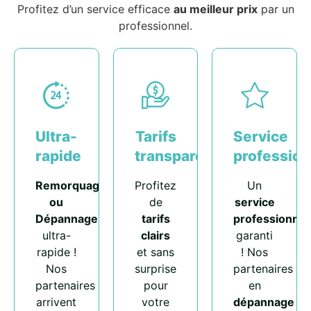
Profitez d’un service efficace
au meilleur prix
par un
professionnel.
Ultra-
Tarifs
Service
rapide
transparents
profession
Remorquage
Profitez
Un
ou
de
service
Dépannage
tarifs
professionnel
ultra-
clairs
garanti
rapide !
et sans
! Nos
Nos
surprise
partenaires
partenaires
pour
en
arrivent
votre
dépannage