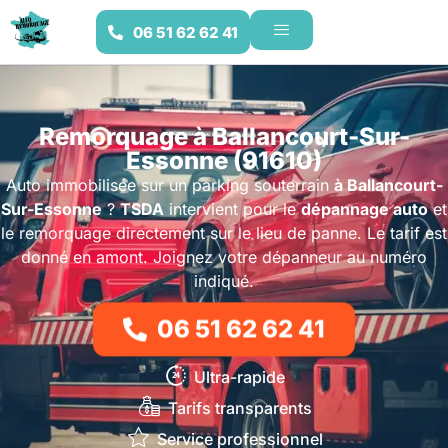
06 51 62 62 41
Remorquage à Ballancourt-Sur-
Essonne (91610)
Auto immobilisée sur un parking souterrain
à Ballancourt-
Sur-Essonne
?
TSDA
intervient pour le
dépannage auto
et
le remorquage directement sur le lieu de panne. Le tarif est
donné en amont. Joignez votre dépanneur au numéro
indiqué.
06 51 62 62 41
Ultra-rapide
Tarifs transparents
Service professionnel