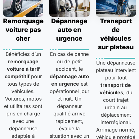
Remorquage
Dépannage
Transport
voiture pas
auto en
de
cher
urgence
véhicules
sur plateau
Bénéficiez d’un
En cas de panne
remorquage
ou de petit
Une dépanneuse
voiture à tarif
accident, le
plateau intervient
compétitif
pour
dépannage auto
pour tout
tous types de
en urgence
est
transport de
véhicules.
opérationnel jour
véhicules
, du
Voitures, motos
et nuit. Un
court trajet
et utilitaires sont
dépanneur
urbain au
pris en charge
qualifié arrive
déplacement
avec une
rapidement,
interrégional.
dépanneuse
évalue la
Arrimage normé,
adaptée à
situation avec un
véhicule protégé