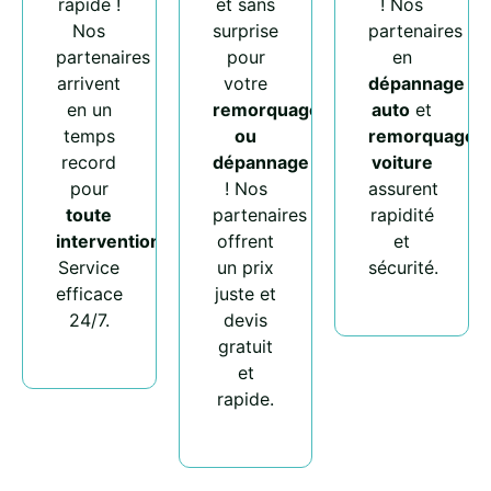
rapide !
et sans
! Nos
Nos
surprise
partenaires
partenaires
pour
en
arrivent
votre
dépannage
en un
remorquage
auto
et
temps
ou
remorquage
record
dépannage
voiture
pour
! Nos
assurent
toute
partenaires
rapidité
intervention
.
offrent
et
Service
un prix
sécurité.
efficace
juste et
24/7.
devis
gratuit
et
rapide.