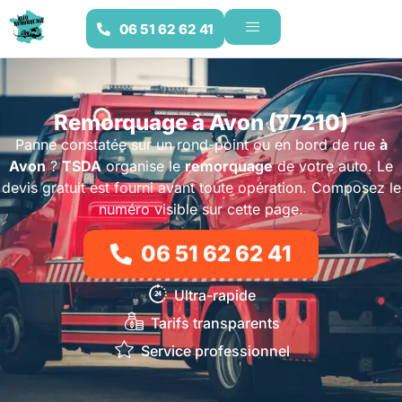
06 51 62 62 41
Remorquage à Avon (77210)
Panne constatée sur un rond-point ou en bord de rue
à
Avon
?
TSDA
organise le
remorquage
de votre auto. Le
devis gratuit est fourni avant toute opération. Composez le
numéro visible sur cette page.
06 51 62 62 41
Ultra-rapide
Tarifs transparents
Service professionnel