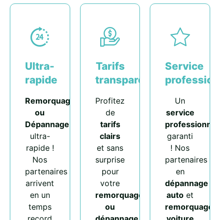
Ultra-
Tarifs
Service
rapide
transparents
profession
Remorquage
Profitez
Un
ou
de
service
Dépannage
tarifs
professionnel
ultra-
clairs
garanti
rapide !
et sans
! Nos
Nos
surprise
partenaires
partenaires
pour
en
arrivent
votre
dépannage
en un
remorquage
auto
et
temps
ou
remorquage
record
dépannage
voiture