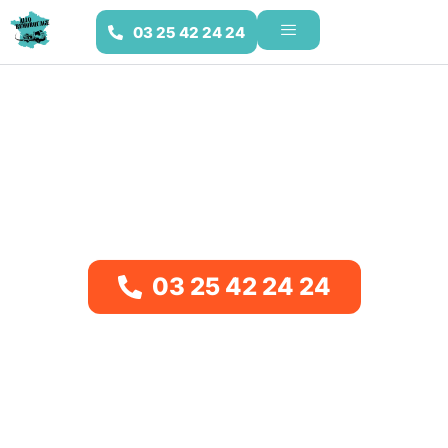
03 25 42 24 24
Remorquage dans l’Aube (10)
Contactez
DEPANN AUTO.10
via le numéro affiché sur
cette page pour un
dépannage auto
ou un remorquage
dans l’Aube
. Il couvre votre zone géographique et le tarif
est donné en amont.
03 25 42 24 24
Ultra-rapide
Tarifs imbattables