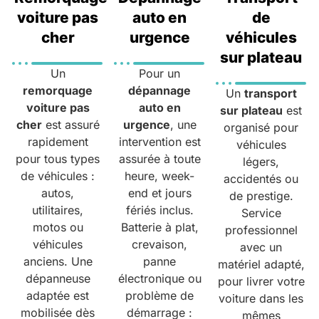
voiture pas
auto en
de
cher
urgence
véhicules
sur plateau
Un
Pour un
remorquage
dépannage
Un
transport
voiture pas
auto en
sur plateau
est
cher
est assuré
urgence
, une
organisé pour
rapidement
intervention est
véhicules
pour tous types
assurée à toute
légers,
de véhicules :
heure, week-
accidentés ou
autos,
end et jours
de prestige.
utilitaires,
fériés inclus.
Service
motos ou
Batterie à plat,
professionnel
véhicules
crevaison,
avec un
anciens. Une
panne
matériel adapté,
dépanneuse
électronique ou
pour livrer votre
adaptée est
problème de
voiture dans les
mobilisée dès
démarrage :
mêmes