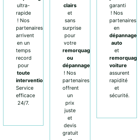
ultra-
clairs
garanti
rapide
et
! Nos
! Nos
sans
partenaires
partenaires
surprise
en
arrivent
pour
dépannage
en un
votre
auto
temps
remorquage
et
record
ou
remorquage
pour
dépannage
voiture
toute
! Nos
assurent
intervention
.
partenaires
rapidité
Service
offrent
et
efficace
un
sécurité.
24/7.
prix
juste
et
devis
gratuit