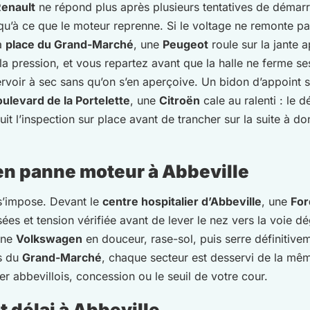
enault
ne répond plus après plusieurs tentatives de démar
qu’à ce que le moteur reprenne. Si le voltage ne remonte pas,
la
place du Grand-Marché
, une
Peugeot
roule sur la jante a
 la pression, et vous repartez avant que la halle ne ferme s
oir à sec sans qu’on s’en aperçoive. Un bidon d’appoint suff
ulevard de la Portelette
, une
Citroën
cale au ralenti : le 
uit l’inspection sur place avant de trancher sur la suite à d
n panne moteur à Abbeville
 s’impose. Devant le
centre hospitalier d’Abbeville
, une
For
sées et tension vérifiée avant de lever le nez vers la voie 
une
Volkswagen
en douceur, rase-sol, puis serre définitivem
s du
Grand-Marché
, chaque secteur est desservi de la mêm
ier abbevillois, concession ou le seuil de votre cour.
 délai à Abbeville