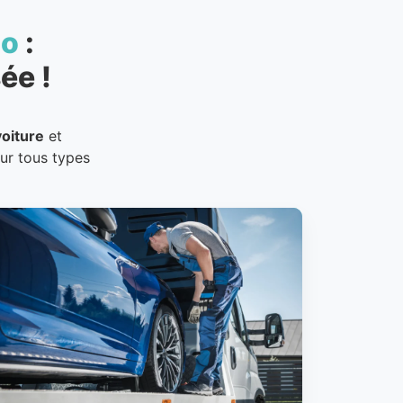
to
:
ée !
oiture
et
our tous types