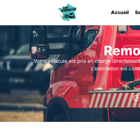
Accueil
S
Remor
Votre véhicule est pris en charge directemen
L’estimation est co