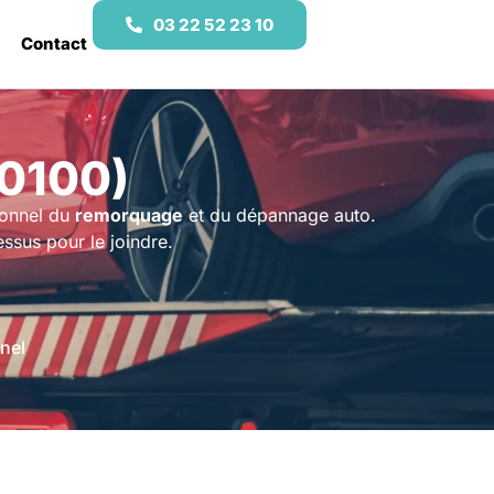
03 22 52 23 10
Contact
80100)
ionnel du
remorquage
et du dépannage auto.
sus pour le joindre.
nel