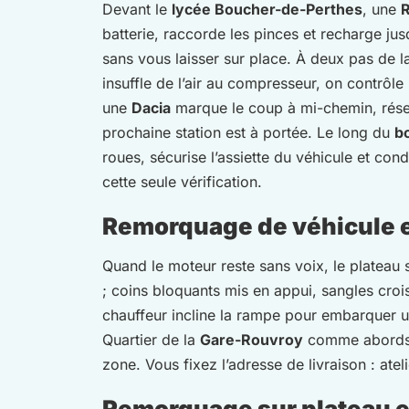
Devant le
lycée Boucher-de-Perthes
, une
R
batterie, raccorde les pinces et recharge jus
sans vous laisser sur place. À deux pas de 
insuffle de l’air au compresseur, on contrôle
une
Dacia
marque le coup à mi-chemin, réserv
prochaine station est à portée. Le long du
bo
roues, sécurise l’assiette du véhicule et cond
cette seule vérification.
Remorquage de véhicule e
Quand le moteur reste sans voix, le plateau
; coins bloquants mis en appui, sangles croi
chauffeur incline la rampe pour embarquer 
Quartier de la
Gare-Rouvroy
comme abord
zone. Vous fixez l’adresse de livraison : atel
Remorquage sur plateau et