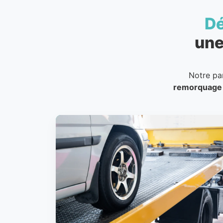
D
une
Notre pa
remorquage