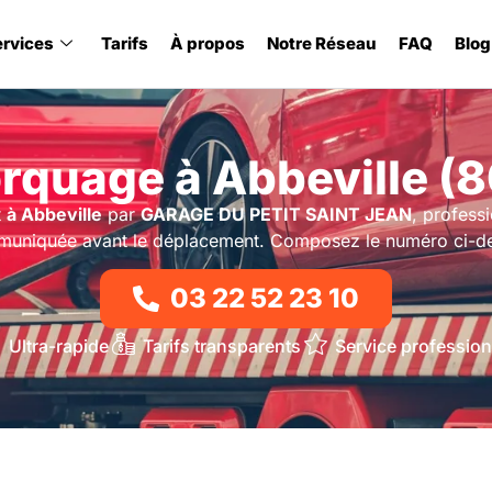
ervices
Tarifs
À propos
Notre Réseau
FAQ
Blog
quage à Abbeville (
t
à Abbeville
par
GARAGE DU PETIT SAINT JEAN
, profess
mmuniquée avant le déplacement. Composez le numéro ci-des
03 22 52 23 10
Ultra-rapide
Tarifs transparents
Service profession