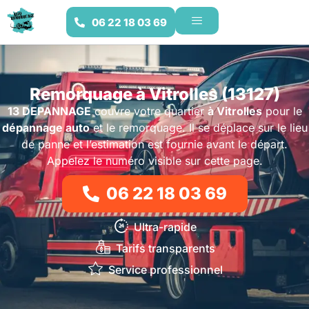
06 22 18 03 69
Remorquage à Vitrolles (13127)
13 DEPANNAGE
couvre votre quartier
à Vitrolles
pour le
dépannage auto
et le remorquage. Il se déplace sur le lieu
de panne et l’estimation est fournie avant le départ.
Appelez le numéro visible sur cette page.
06 22 18 03 69
Ultra-rapide
Tarifs transparents
Service professionnel