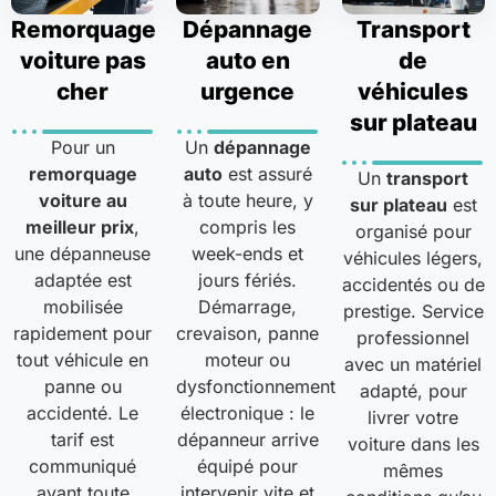
Remorquage
Dépannage
Transport
voiture pas
auto en
de
cher
urgence
véhicules
sur plateau
Pour un
Un
dépannage
remorquage
auto
est assuré
Un
transport
voiture au
à toute heure, y
sur plateau
est
meilleur prix
,
compris les
organisé pour
une dépanneuse
week-ends et
véhicules légers,
adaptée est
jours fériés.
accidentés ou de
mobilisée
Démarrage,
prestige. Service
rapidement pour
crevaison, panne
professionnel
tout véhicule en
moteur ou
avec un matériel
panne ou
dysfonctionnement
adapté, pour
accidenté. Le
électronique : le
livrer votre
tarif est
dépanneur arrive
voiture dans les
communiqué
équipé pour
mêmes
avant toute
intervenir vite et