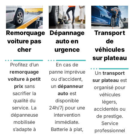
Remorquage
Dépannage
Transport
voiture pas
auto en
de
cher
urgence
véhicules
sur plateau
Profitez d’un
En cas de
remorquage
panne imprévue
Un
transport
voiture à petit
ou d’accident,
sur plateau
est
prix
sans
un
dépanneur
organisé pour
sacrifier la
auto
est
véhicules
qualité du
disponible
légers,
service. La
24h/7j pour une
accidentés ou
dépanneuse
intervention
de prestige.
mobilisée
immédiate.
Service
s’adapte à
Batterie à plat,
professionnel