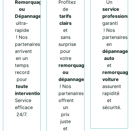
Remorquage
Profitez
Un
ou
de
service
Dépannage
tarifs
professionn
ultra-
clairs
garanti
rapide
et
! Nos
! Nos
sans
partenaires
partenaires
surprise
en
arrivent
pour
dépannage
en un
votre
auto
temps
remorquage
et
record
ou
remorquage
pour
dépannage
voiture
toute
! Nos
assurent
intervention
.
partenaires
rapidité
Service
offrent
et
efficace
un
sécurité.
24/7.
prix
juste
et