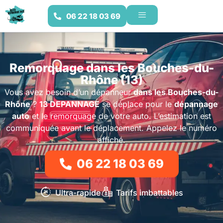
06 22 18 03 69
Remorquage dans les Bouches-du-
Rhône (13)
Vous avez besoin d’un dépanneur
dans les Bouches-du-
Rhône
?
13 DEPANNAGE
se déplace pour le
dépannage
auto
et le remorquage de votre auto. L’estimation est
communiquée avant le déplacement. Appelez le numéro
affiché.
06 22 18 03 69
Ultra-rapide
Tarifs imbattables