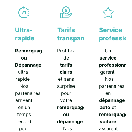
Ultra-
Tarifs
Service
rapide
transparents
profession
Remorquage
Profitez
Un
ou
de
service
Dépannage
tarifs
professionnel
ultra-
clairs
garanti
rapide !
et sans
! Nos
Nos
surprise
partenaires
partenaires
pour
en
arrivent
votre
dépannage
en un
remorquage
auto
et
temps
ou
remorquage
record
dépannage
voiture
pour
! Nos
assurent