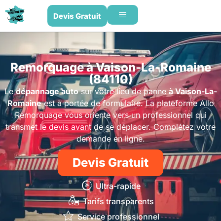
Devis Gratuit
Remorquage à Vaison-La-Romaine
(84110)
Le
dépannage auto
sur votre lieu de panne
à Vaison-La-
Romaine
est à portée de formulaire. La plateforme Allo
Remorquage vous oriente vers un professionnel qui
transmet le devis avant de se déplacer. Complétez votre
demande en ligne.
Devis Gratuit
Ultra-rapide
Tarifs transparents
Service professionnel