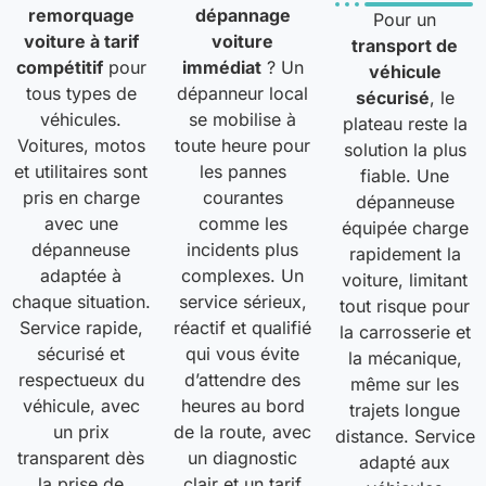
remorquage
dépannage
Pour un
voiture à tarif
voiture
transport de
compétitif
pour
immédiat
? Un
véhicule
tous types de
dépanneur local
sécurisé
, le
véhicules.
se mobilise à
plateau reste la
Voitures, motos
toute heure pour
solution la plus
et utilitaires sont
les pannes
fiable. Une
pris en charge
courantes
dépanneuse
avec une
comme les
équipée charge
dépanneuse
incidents plus
rapidement la
adaptée à
complexes. Un
voiture, limitant
chaque situation.
service sérieux,
tout risque pour
Service rapide,
réactif et qualifié
la carrosserie et
sécurisé et
qui vous évite
la mécanique,
respectueux du
d’attendre des
même sur les
véhicule, avec
heures au bord
trajets longue
un prix
de la route, avec
distance. Service
transparent dès
un diagnostic
adapté aux
la prise de
clair et un tarif