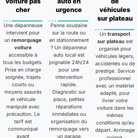
voiture pas
auto en
de
cher
urgence
véhicules
sur plateau
Une dépanneuse
Panne soudaine
intervient pour
sur la route ou
Un
transport
un
remorquage
en stationnement
sur plateau
est
voiture
? Un dépanneur
organisé pour
accessible à
auto local est
véhicules légers,
tous les budgets.
joignable 24h/24
accidentés ou de
Prise en charge
pour une
prestige. Service
soignée, trajets
intervention
professionnel
courts ou
rapide.
avec un matériel
moyens assurés
Diagnostic sur
adapté, pour
et véhicule
place, petites
livrer votre
manipulé avec
réparations
voiture dans les
précaution. Le
immédiates ou
mêmes
tarif est
organisation du
conditions qu’au
communiqué
remorquage vers
départ. Arrimage
avant
un garage
soigné,