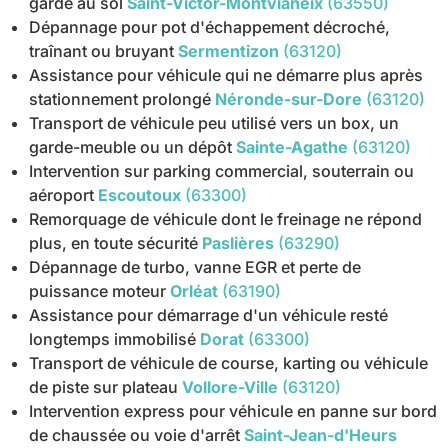
garde au sol
Saint-Victor-Montvianeix
(63550)
Dépannage pour pot d'échappement décroché,
traînant ou bruyant
Sermentizon
(63120)
Assistance pour véhicule qui ne démarre plus après
stationnement prolongé
Néronde-sur-Dore
(63120)
Transport de véhicule peu utilisé vers un box, un
garde-meuble ou un dépôt
Sainte-Agathe
(63120)
Intervention sur parking commercial, souterrain ou
aéroport
Escoutoux
(63300)
Remorquage de véhicule dont le freinage ne répond
plus, en toute sécurité
Paslières
(63290)
Dépannage de turbo, vanne EGR et perte de
puissance moteur
Orléat
(63190)
Assistance pour démarrage d'un véhicule resté
longtemps immobilisé
Dorat
(63300)
Transport de véhicule de course, karting ou véhicule
de piste sur plateau
Vollore-Ville
(63120)
Intervention express pour véhicule en panne sur bord
de chaussée ou voie d'arrêt
Saint-Jean-d'Heurs