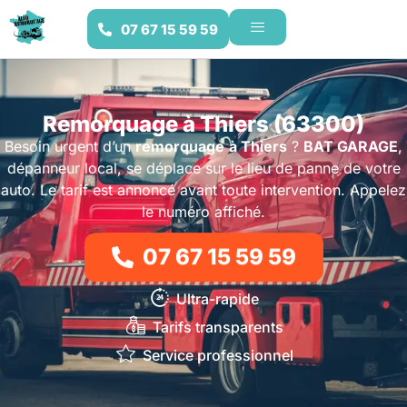
07 67 15 59 59
Remorquage à Thiers (63300)
Besoin urgent d’un
remorquage
à Thiers
?
BAT GARAGE
,
dépanneur local, se déplace sur le lieu de panne de votre
auto. Le tarif est annoncé avant toute intervention. Appelez
le numéro affiché.
07 67 15 59 59
Ultra-rapide
Tarifs transparents
Service professionnel