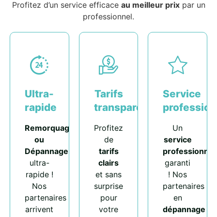
Profitez d’un service efficace
au meilleur prix
par un
professionnel.
Ultra-
Tarifs
Service
rapide
transparents
profession
Remorquage
Profitez
Un
ou
de
service
Dépannage
tarifs
professionnel
ultra-
clairs
garanti
rapide !
et sans
! Nos
Nos
surprise
partenaires
partenaires
pour
en
arrivent
votre
dépannage