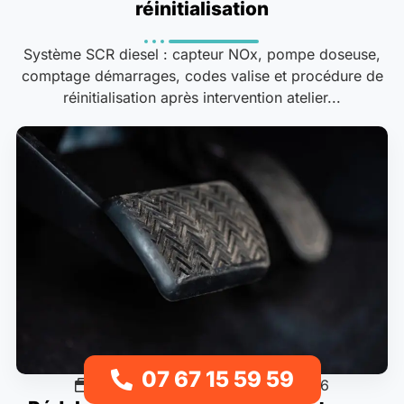
réinitialisation
Système SCR diesel : capteur NOx, pompe doseuse,
comptage démarrages, codes valise et procédure de
réinitialisation après intervention atelier...
07 67 15 59 59
Freinage & système
06/08/2026