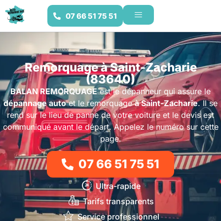
07 66 51 75 51
Remorquage à Saint-Zacharie
(83640)
BALAN REMORQUAGE
est le dépanneur qui assure le
dépannage auto
et le remorquage
à Saint-Zacharie
. Il se
rend sur le lieu de panne de votre voiture et le devis est
communiqué avant le départ. Appelez le numéro sur cette
page.
07 66 51 75 51
Ultra-rapide
Tarifs transparents
Service professionnel