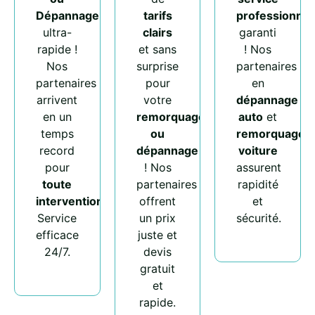
Dépannage
tarifs
professionnel
ultra-
clairs
garanti
rapide !
et sans
! Nos
Nos
surprise
partenaires
partenaires
pour
en
arrivent
votre
dépannage
en un
remorquage
auto
et
temps
ou
remorquage
record
dépannage
voiture
pour
! Nos
assurent
toute
partenaires
rapidité
intervention
.
offrent
et
Service
un prix
sécurité.
efficace
juste et
24/7.
devis
gratuit
et
rapide.