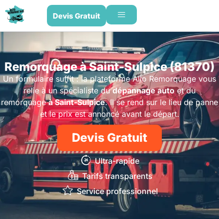
Devis Gratuit
Remorquage à Saint-Sulpice (81370)
Un formulaire suffit : la plateforme Allo Remorquage vous
relie à un spécialiste du
dépannage auto
et du
remorquage
à Saint-Sulpice
. Il se rend sur le lieu de panne
et le prix est annoncé avant le départ.
Devis Gratuit
Ultra-rapide
Tarifs transparents
Service professionnel