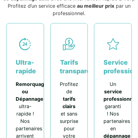
Profitez d’un service efficace
au meilleur prix
par un
professionnel.
Ultra-
Tarifs
Service
rapide
transparents
profession
Remorquage
Profitez
Un
ou
de
service
Dépannage
tarifs
professionnel
ultra-
clairs
garanti
rapide !
et sans
! Nos
Nos
surprise
partenaires
partenaires
pour
en
arrivent
votre
dépannage