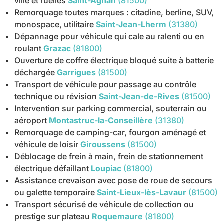
ville et ruelles
Saint-Agnan
(81500)
Remorquage toutes marques : citadine, berline, SUV,
monospace, utilitaire
Saint-Jean-Lherm
(31380)
Dépannage pour véhicule qui cale au ralenti ou en
roulant
Grazac
(81800)
Ouverture de coffre électrique bloqué suite à batterie
déchargée
Garrigues
(81500)
Transport de véhicule pour passage au contrôle
technique ou révision
Saint-Jean-de-Rives
(81500)
Intervention sur parking commercial, souterrain ou
aéroport
Montastruc-la-Conseillère
(31380)
Remorquage de camping-car, fourgon aménagé et
véhicule de loisir
Giroussens
(81500)
Déblocage de frein à main, frein de stationnement
électrique défaillant
Loupiac
(81800)
Assistance crevaison avec pose de roue de secours
ou galette temporaire
Saint-Lieux-lès-Lavaur
(81500)
Transport sécurisé de véhicule de collection ou
prestige sur plateau
Roquemaure
(81800)