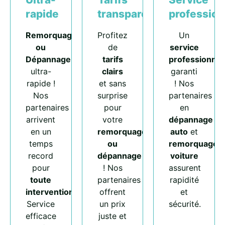
rapide
transparents
profession
Remorquage
Profitez
Un
ou
de
service
Dépannage
tarifs
professionnel
ultra-
clairs
garanti
rapide !
et sans
! Nos
Nos
surprise
partenaires
partenaires
pour
en
arrivent
votre
dépannage
en un
remorquage
auto
et
temps
ou
remorquage
record
dépannage
voiture
pour
! Nos
assurent
toute
partenaires
rapidité
intervention
.
offrent
et
Service
un prix
sécurité.
efficace
juste et