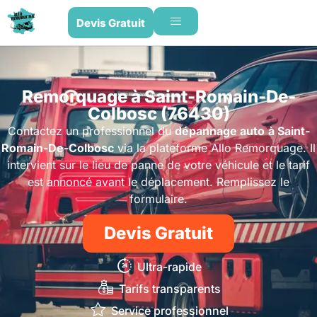
Devis Gratuit
Remorquage à Saint-Romain-De-
Colbosc (76430)
Contactez un professionnel du
dépannage auto
à Saint-
Romain-De-Colbosc
via la plateforme Allo Remorquage. Il
intervient sur le lieu de panne de votre véhicule et le tarif
est annoncé avant le déplacement. Remplissez le
formulaire.
Devis Gratuit
Ultra-rapide
Tarifs transparents
Service professionnel