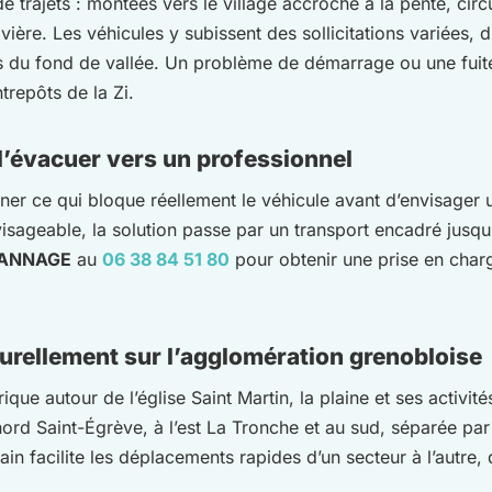
 de trajets : montées vers le village accroché à la pente, cir
rivière. Les véhicules y subissent des sollicitations variées,
 du fond de vallée. Un problème de démarrage ou une fuite 
trepôts de la Zi.
 l’évacuer vers un professionnel
er ce qui bloque réellement le véhicule avant d’envisager
visageable, la solution passe par un transport encadré jusqu
PANNAGE
au
06 38 84 51 80
pour obtenir une prise en charge
urellement sur l’agglomération grenobloise
orique autour de l’église Saint Martin, la plaine et ses activ
ord Saint-Égrève, à l’est La Tronche et au sud, séparée par 
in facilite les déplacements rapides d’un secteur à l’autre, 