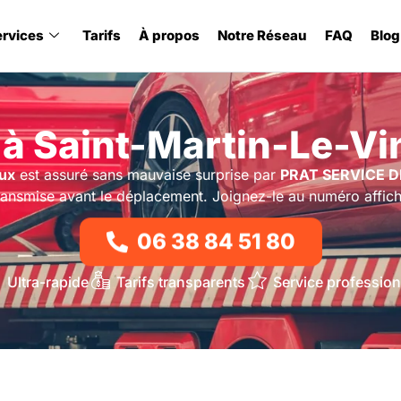
ervices
Tarifs
À propos
Notre Réseau
FAQ
Blog
à Saint-Martin-Le-Vi
oux
est assuré sans mauvaise surprise par
PRAT SERVICE 
 transmise avant le déplacement. Joignez-le au numéro affich
06 38 84 51 80
Ultra-rapide
Tarifs transparents
Service profession