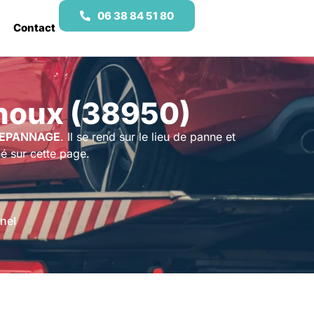
06 38 84 51 80
Contact
noux (38950)
DEPANNAGE
. Il se rend sur le lieu de panne et
é sur cette page.
nel