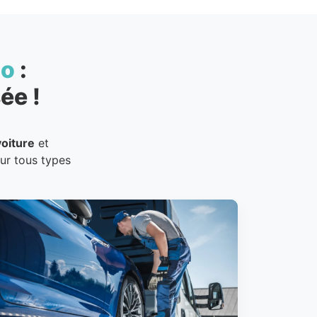
to
:
ée !
oiture
et
our tous types